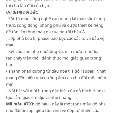
thì cho làn đôi của bạn.
Ưu điểm nổi bật:
- Sắc tố màu công nghệ cao mang lại màu sắc trung
thực, sống động, phong phú và được thiết kế riêng
để tôn lên tông màu da của người châu Á.
- Lớp phủ kép bi-phase bao bọc các sắc tố và bảo vệ
màu.
- Kết cấu son nhẹ như lông vũ, mịn mướt như lụa,
tan chảy trên môi, đánh thức mọi giác quan trong
bạn.
- Thành phần dưỡng từ dầu hoa trà đỏ Tsubaki Nhật
mang đến hiệu quả dưỡng ẩm cao cho đôi môi mềm
mịn.
- Nổi bật với mùi hương đặc biệt của gỗ bách Hinoki,
tạo cảm giác êm dịu và nhẹ nhàng.
Mã màu #793:
đỏ nâu - đây là một tone màu đỏ pha
nâu đất ấm áp, giúp tôn vinh vẻ đẹp tự nhiên của