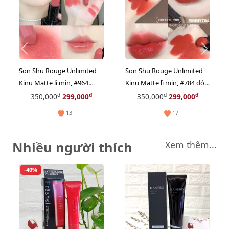
Son Shu Rouge Unlimited
Son Shu Rouge Unlimited
Kinu Matte lì mịn, #964
Kinu Matte lì mịn, #784 đỏ
hồng khô nhẹ nhàng, nữ
đất pha cam, tôn da - mini
đ
đ
đ
đ
350,000
299,000
350,000
299,000
tính - mini (NEW)
(NEW)
13
17
Nhiều người thích
Xem thêm...
-40%