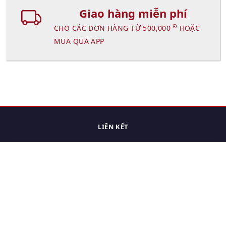
Giao hàng miễn phí
Đ
CHO CÁC ĐƠN HÀNG TỪ 500,000
HOẶC
MUA QUA APP
LIÊN KẾT
Trang chủ
Các sản phẩm đã xem.
Cách thức chuyển hàng
Chính sách đổi trả
Chính sách riêng tư
Điều khoản sử dụng
Hỏi đáp