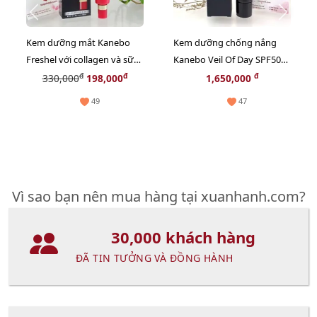
Kem dưỡng mắt Kanebo
Kem dưỡng chống nắng
Freshel với collagen và sữa
Kanebo Veil Of Day SPF50
ong chúa thiên nhiên - 25g
2in1 nâng tông trắng hồng
đ
đ
đ
330,000
198,000
1,650,000
60ml
49
47
Vì sao bạn nên mua hàng tại xuanhanh.com?
30,000 khách hàng
ĐÃ TIN TƯỞNG VÀ ĐỒNG HÀNH