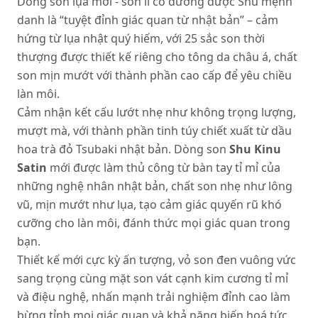
Dòng son lụa mới - son lì có dưỡng được Shu mệnh
danh là “tuyệt đỉnh giác quan từ nhật bản” – cảm
hứng từ lụa nhật quý hiếm, với 25 sắc son thời
thượng được thiết kế riêng cho tông da châu á, chất
son mịn mướt với thành phần cao cấp để yêu chiều
làn môi.
Cảm nhận kết cấu lướt nhẹ như không trọng lượng,
mượt mà, với thành phần tinh túy chiết xuất từ dầu
hoa trà đỏ Tsubaki nhật bản. Dòng son
Shu
Kinu
Satin
mới được làm thủ công từ bàn tay tỉ mỉ của
những nghệ nhân nhật bản, chất son nhẹ như lông
vũ, mịn mướt như lụa, tạo cảm giác quyến rũ khó
cưỡng cho làn môi, đánh thức mọi giác quan trong
bạn.
Thiết kế mới cực kỳ ấn tượng, vỏ son đen vuông vức
sang trọng cùng mặt son vát cạnh kim cương tỉ mỉ
và điệu nghệ, nhấn mạnh trải nghiệm đỉnh cao làm
bừng tỉnh mọi giác quan và khả năng biến hoá tức