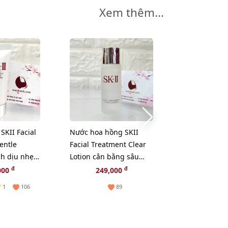
Xem thêm...
-10%
SKII Facial
Nước hoa hồng SKII
Tinh chất Sh
entle
Facial Treatment Clear
Ultimune Po
ch dịu nhẹ
Lotion cân bằng sâu
Infusing Con
cho da, 30ml
khôi phục, tá
đ
đ
đ
000
249,000
249,000
2
10ml
1
106
89