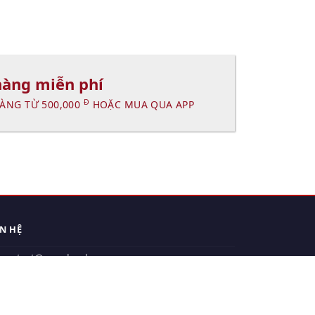
hàng miễn phí
Đ
ÀNG TỪ 500,000
HOẶC MUA QUA APP
ÊN HỆ
contact@xuanhanh.vn
914.533.910 - 0909.126.537