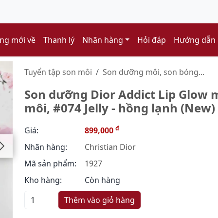
ng mới về
Thanh lý
Nhãn hàng
Hỏi đáp
Hướng dẫn
Tuyển tập son môi
Son dưỡng môi, son bóng...
Son dưỡng Dior Addict Lip Glow
môi, #074 Jelly - hồng lạnh (New)
đ
Giá:
899,000
Nhãn hàng:
Christian Dior
Mã sản phẩm:
1927
Kho hàng:
Còn hàng
Thêm vào giỏ hàng