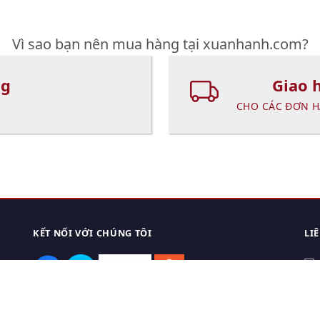
Vì sao bạn nên mua hàng tại xuanhanh.com?
ng
Giao 
CHO CÁC ĐƠN H
KẾT NỐI VỚI CHÚNG TÔI
LI
0
TẢI APP ĐIỆN THOẠI