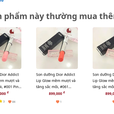
iá
n phẩm này thường mua th
Dior Addict
Son dưỡng Dior Addict
Son dưỡng D
ềm mượt và
Lip Glow mềm mượt và
Lip Glow m
i, #001 Pink
tăng sắc môi, #061
tăng sắc mô
hiên (New)
Poppy Coral - cam đào
Gummy - hồ
đ
đ
,000
899,000
899,
(New)
(New)
3
84
1