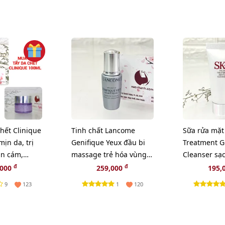
chết Clinique
Tinh chất Lancome
Sữa rửa mặt 
mịn da, trị
Genifique Yeux đầu bi
Treatment G
n cám,
massage trẻ hóa vùng
Cleanser sạ
NG 1 SÁP TẨY
mắt, 5ml.
làn da - 20g.
đ
đ
,000
259,000
195,
NIQUE
9
1
123
120