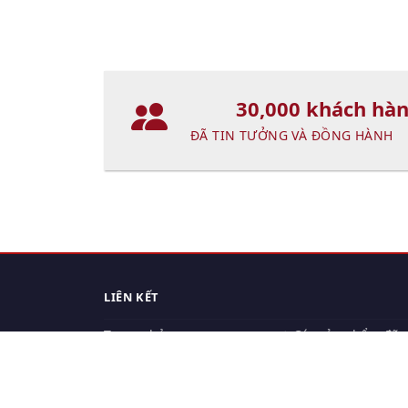
30,000 khách hà
ĐÃ TIN TƯỞNG VÀ ĐỒNG HÀNH
LIÊN KẾT
Trang chủ
Các sản phẩm đã
xem.
Cách thức chuyển hàng
Chính sách đổi trả