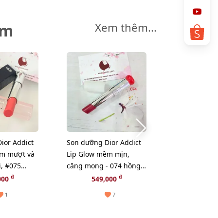
êm
Xem thêm...
ior Addict
Son dưỡng Dior Addict
Son dưỡng Di
ềm mượt và
Lip Glow mềm mịn,
Lip Glow mề
i, #075
căng mọng - 074 hồng
căng mọng -
ng ánh cam
lạnh (Tester)
tự nhiên (Tes
đ
đ
000
549,000
549,
1
7