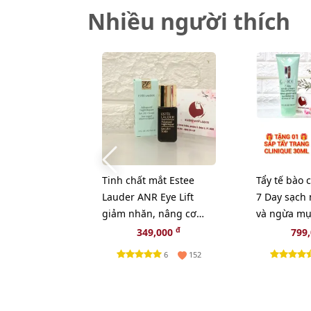
Nhiều người thích
Tinh chất mắt Estee
Tẩy tế bào 
Lauder ANR Eye Lift
7 Day sạch 
giảm nhăn, nâng cơ
và ngừa mụ
mắt chuyên sâu, 5ml
100ml - TẶ
đ
349,000
799
(New)
TRANG CLI
6
152