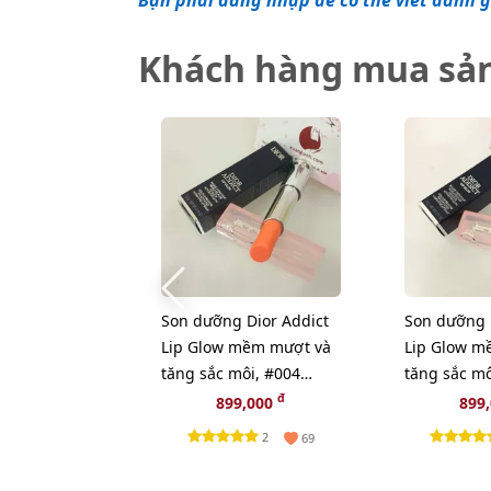
Bạn phải đăng nhập để có thể viết đánh g
Khách hàng mua sả
Son dưỡng Dior Addict
Son dưỡng 
Lip Glow mềm mượt và
Lip Glow m
tăng sắc môi, #004
tăng sắc mô
Coral - cam tự nhiên
- hồng tự n
đ
899,000
899
(New)
2
69