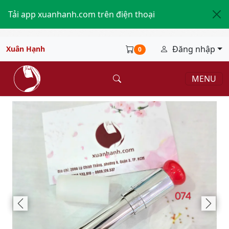
Tải app xuanhanh.com trên điện thoại
Đăng nhập
Xuân Hạnh
0
MENU