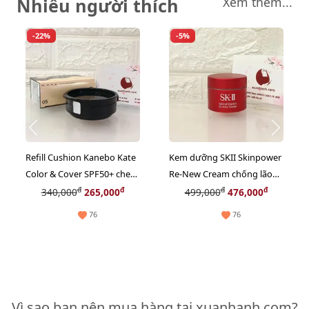
Nhiều người thích
Xem thêm...
-22%
-5%
Refill Cushion Kanebo Kate
Kem dưỡng SKII Skinpower
Color & Cover SPF50+ che
Re-New Cream chống lão
phủ tốt, lì mịn, #05 sáng tự
hóa, phục hồi nuôi dưỡng
đ
đ
đ
đ
340,000
265,000
499,000
476,000
nhiên.
da, 15g (New)
76
76
Vì sao bạn nên mua hàng tại xuanhanh.com?