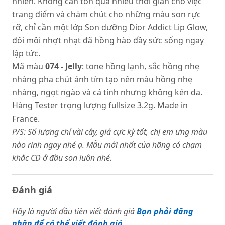
nhiên. Không cần tốn quá nhiều thời gian cho việc
trang điểm và chăm chút cho những màu son rực
rỡ, chỉ cần một lớp Son dưỡng Dior Addict Lip Glow,
đôi môi nhợt nhạt đã hồng hào đầy sức sống ngay
lập tức.
Mã màu
074 - Jelly
: tone hồng lạnh, sắc hồng nhẹ
nhàng pha chút ánh tím tạo nên màu hồng nhẹ
nhàng, ngọt ngào và cá tính nhưng không kén da.
Hàng Tester trọng lượng fullsize 3.2g. Made in
France.
P/S: Số lượng chỉ vài cây, giá cực kỳ tốt, chị em ưng màu
nào rinh ngay nhé ạ. Mẫu mới nhất của
hãng có chạm
khắc CD ở đầu son luôn nhé.
Đánh giá
Hãy là người đầu tiên viết đánh giá
Bạn phải đăng
nhập để có thể viết đánh giá