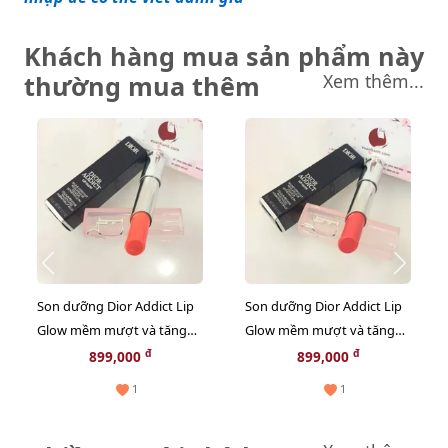
Khách hàng mua sản phẩm này
thường mua thêm
Xem thêm...
Son dưỡng Dior Addict Lip
Son dưỡng Dior Addict Lip
Glow mềm mượt và tăng
Glow mềm mượt và tăng
sắc môi, #061 Poppy Coral -
sắc môi, #075 Gummy -
đ
đ
899,000
899,000
cam đào (New)
hồng ánh cam (New)
1
1