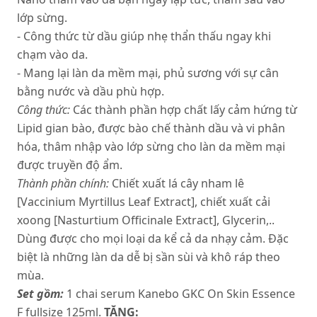
lớp sừng.
- Công thức từ dầu giúp nhẹ thẩn thấu ngay khi
chạm vào da.
- Mang lại làn da mềm mại, phủ sương với sự cân
bằng nước và dầu phù hợp.
Công thức:
Các thành phần hợp chất lấy cảm hứng từ
Lipid gian bào, được bào chế thành dầu và vi phân
hóa, thâm nhập vào lớp sừng cho làn da mềm mại
được truyền độ ẩm.
Thành phần chính:
Chiết xuất lá cây nham lê
[Vaccinium Myrtillus Leaf Extract], chiết xuất cải
xoong [Nasturtium Officinale Extract], Glycerin,..
Dùng được cho mọi loại da kể cả da nhạy cảm. Đặc
biệt là những làn da dễ bị sần sùi và khô ráp theo
mùa.
Set gồm:
1 chai serum Kanebo GKC On Skin Essence
F fullsize 125ml.
TẶNG: