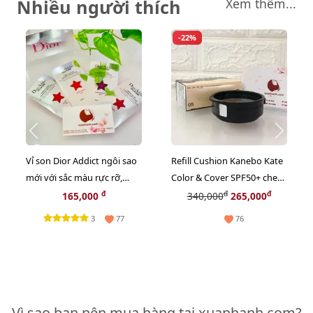
Nhiều người thích
Xem thêm...
-22%
Vỉ son Dior Addict ngôi sao
Refill Cushion Kanebo Kate
mới với sắc màu rực rỡ,
Color & Cover SPF50+ che
bóng mượt, giữ ẩm 24h
phủ tốt, lì mịn, #05 sáng tự
đ
đ
đ
165,000
340,000
265,000
nhiên.
3
77
76
Vì sao bạn nên mua hàng tại xuanhanh.com?