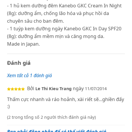
- 1 hủ kem dưỡng đêm Kanebo GKC Cream In Night
(8g): dưỡng ẩm, chống lão hóa và phục hồi da
chuyên sâu cho ban đêm.
- 1 tuýp kem dưỡng ngày Kanebo GKC In Day SPF20
(8g): dưỡng ẩm mềm mịn và căng mọng da.
Made in Japan.
Đánh giá
Xem tất cả 1 đánh giá
Bởi
ngày
Le Thi Kieu Trang
11/07/2014
Thấm cực nhanh và ráo hoảnh, xài riết sẽ...ghiền đấy
:)
(2 trong tổng số 2 người thích đánh giá này)
Bạn phải đăng nhập để có thể viết đánh giá