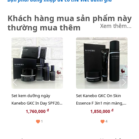
Khách hàng mua sản phẩm này
thường mua thêm
Xem thêm...
Set kem dưỡng ngày
Set Kanebo GKC On Skin
Kanebo GKC In Day SPF20
Essence F 3in1 mịn màng,
dưỡng ẩm, mền mịn và
ẩm mượt và tươi sáng da -
đ
đ
1,760,000
1,850,000
căng mọng da (New)
60ml (Limited)
1
4