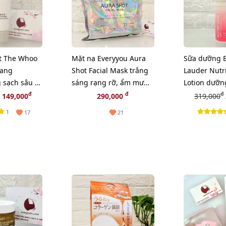
t The Whoo
Mặt nạ Everyyou Aura
Sữa dưỡng E
yang
Shot Facial Mask trắng
Lauder Nutri
 sạch sâu và
sáng rạng rỡ, ẩm mượt
Lotion dưỡn
a, 40ml
da, 31pcs
sáng, căng 
đ
đ
đ
149,000
290,000
319,000
30ml
1
17
21