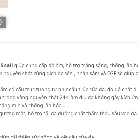
 Snail
giúp cung cấp độ ẩm, hỗ trợ trắng sáng, chống lão 
4k nguyên chất cùng dịch ốc sên , nhân sâm và EGF sẽ giúp c
ẩm có cấu trúc tương tự như cấu trúc của da, do đó chất 
trong vàng nguyên chất 24k làm dịu da không gây kích ứng
ăng mịn và chống lão hóa,....
ương mặt, hỗ trợ tối đa dưỡng chất thẩm thấu sâu vào da. 
iúp cải thiện sức sống và kết cấu của da.