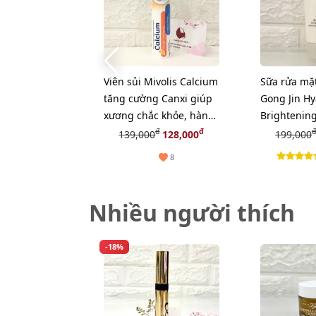
Viên sủi Mivolis Calcium
Sữa rửa mặ
tăng cường Canxi giúp
Gong Jin H
xương chắc khỏe, hàng
Brightening
nội địa Đức - 20 viên
tươi sáng d
đ
đ
đ
139,000
128,000
199,000
8
Nhiều người thích
-18%