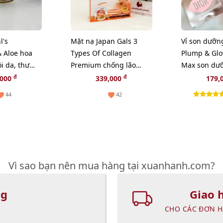
l's
Mặt nạ Japan Gals 3
Vỉ son dưỡn
 Aloe hoa
Types Of Collagen
Plump & Glo
i da, thư
Premium chống lão
Max son dư
m lão hóa -
hóa, săn chắc da, 20pcs
tăng sắc cho
đ
đ
,000
339,000
179,
- TẶNG 1 CHAI TONER
44
42
NGẪU NHIÊN
Vì sao bạn nên mua hàng tại xuanhanh.com?
ng
Giao 
CHO CÁC ĐƠN H