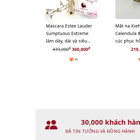
Mascara Estee Lauder
Mặt nạ Kieh
Sumptuous Extreme
Calendula &
làm dày, dài và siêu
cúc phục hồ
cong, fullsize
giãn và chậ
đ
đ
439,000
360,000
219
14ml
46
30,000 khách hà
ĐÃ TIN TƯỞNG VÀ ĐỒNG HÀNH