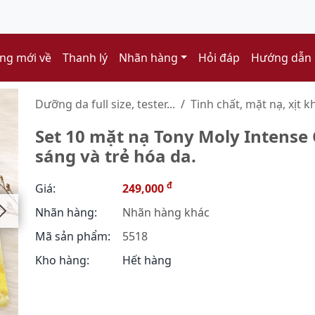
ng mới về
Thanh lý
Nhãn hàng
Hỏi đáp
Hướng dẫn
Dưỡng da full size, tester...
Tinh chất, mặt nạ, xịt k
Set 10 mặt nạ Tony Moly Intense C
sáng và trẻ hóa da.
đ
Giá:
249,000
Nhãn hàng:
Nhãn hàng khác
Mã sản phẩm:
5518
Kho hàng:
Hết hàng