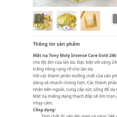
Thông tin sản phẩm
Mặt nạ Tony Moly Intense Care Gold 24k
cho độ ẩm của làn da. Đặc biệt với vàng 2
trắng hồng rạng rỡ cho làn da.
Với các thành phần dưỡng chất của sản ph
dàng và nhanh chóng hơn. Các thành phần 
nhân bên ngoài, cung cấp sức sống để da c
Mặt nạ miếng dạng thạch đắp sẽ ôm trọn g
nhạy cảm.
Công dụng:
Tinh chất ốc sên lên men và vàng 24K g