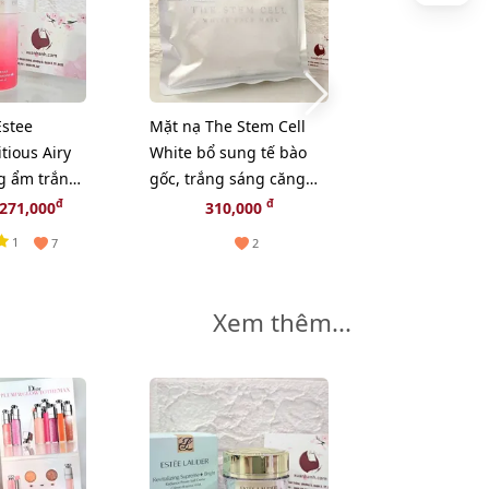
stee
Mặt nạ The Stem Cell
Mặt nạ Gluta
tious Airy
White bổ sung tế bào
Face Mask c
g ẩm trắng
gốc, trắng sáng căng
hóa, da sán
mịn da,
mịn da - 30pcs (New)
da, 33pcs
đ
đ
271,000
310,000
290,
1
7
2
Xem thêm...