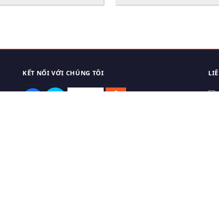
KẾT NỐI VỚI CHÚNG TÔI
LI
0
TẢI APP ĐIỆN THOẠI