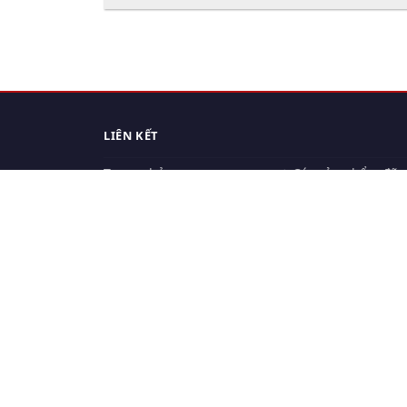
LIÊN KẾT
Trang chủ
Các sản phẩm đã
xem.
Cách thức chuyển hàng
Chính sách đổi trả
Chính sách riêng tư
Điều khoản sử dụng
Hỏi đáp
Hướng dẫn mua hàng
Liên hệ