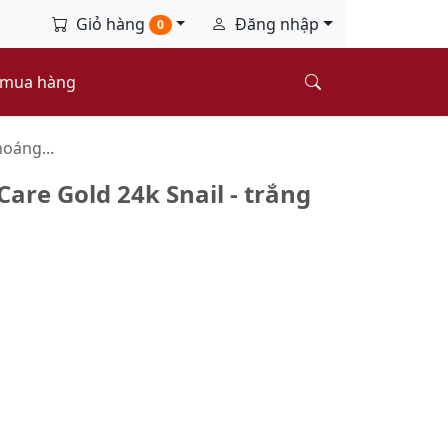
Giỏ hàng
Đăng nhập
0
 mua hàng
hoáng...
are Gold 24k Snail - trắng