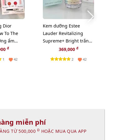
g Dior
Kem dưỡng Estee
Kem dưỡng đ
w To The
Lauder Revitalizing
Lauder Supr
ỡng ẩm
Supreme+ Bright trắng
phục hồi và 
 môi 2in1
sáng da toàn diện, 15ml
Collagen, 15
đ
đ
000
369,000
369,
1
2
42
42
hàng miễn phí
Đ
ÀNG TỪ 500,000
HOẶC MUA QUA APP