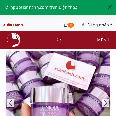
Tải app xuanhanh.com trên điện thoại
Đăng nhập
Xuân Hạnh
0
MENU