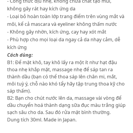
- Công thức dịu nhẹ, không chứa chất tạo mùi,
không gây rát hay kích ứng da
- Loại bỏ hoàn toàn lớp trang điểm trên vùng mắt và
môi, kể cả mascara và eyeliner không thấm nước
- Không gây nhờn, kích ứng, cay hay xót mắt
- Phù hợp cho mọi loại da ngay cả da nhạy cảm, dễ
kích ứng
Cách dùng:
B1: Để mặt khô, tay khô lấy ra một ít như hạt đậu
thoa nhẹ khắp mặt, massage nhẹ để sáp tan ra
thành dầu (bạn có thể thoa sáp lên chân mi, mắt,
môi tuỳ ý, chỗ nào khó tẩy hãy tập trung thoa kỹ cho
sáp thấm).
B2: Bạn cho chút nước lên da, massage vài vòng để
dầu chuyển hoá thành dạng sữa đục màu trắng giúp
sạch sâu cho da. Sau đó rửa mặt bình thường.
Dung tích 30ml. Made in Japan.