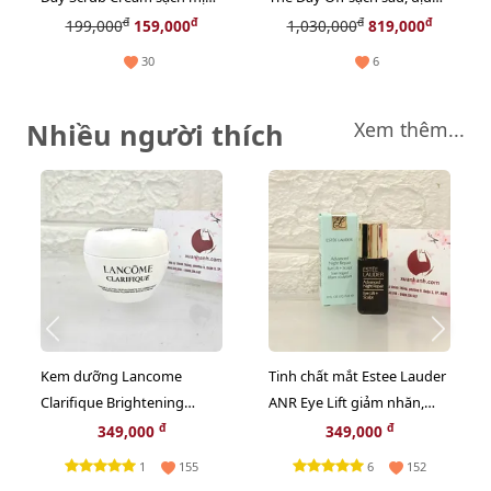
da, trị và ngừa mụn cám -
nhẹ cho da, 125ml - MUA 1
đ
đ
đ
đ
199,000
159,000
1,030,000
819,000
30ml
TẶNG 1 TẨY DA CHẾT
30
6
CLINIQUE
Nhiều người thích
Xem thêm...
Kem dưỡng Lancome
Tinh chất mắt Estee Lauder
Clarifique Brightening
ANR Eye Lift giảm nhăn,
trắng sáng nâng tông, se
nâng cơ mắt chuyên sâu,
đ
đ
349,000
349,000
mịn, 15ml
5ml (New)
1
6
155
152