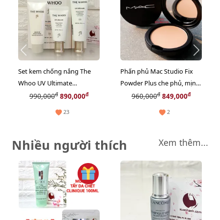
Set kem chống nắng The
Phấn phủ Mac Studio Fix
Whoo UV Ultimate
Powder Plus che phủ, mịn,
Brightening Tone-Up bảo
kiềm dầu, #NC20 tự nhiên
đ
đ
đ
đ
990,000
890,000
960,000
849,000
vệ và nâng tone sáng da
(New)
23
2
(Limted)
Nhiều người thích
Xem thêm...