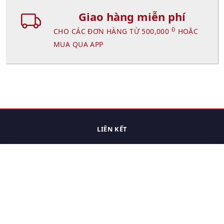
Giao hàng miễn phí
Đ
CHO CÁC ĐƠN HÀNG TỪ 500,000
HOẶC
MUA QUA APP
LIÊN KẾT
Trang chủ
Các sản phẩm đã xem.
Cách thức chuyển hàng
Chính sách đổi trả
Chính sách riêng tư
Điều khoản sử dụng
Hỏi đáp