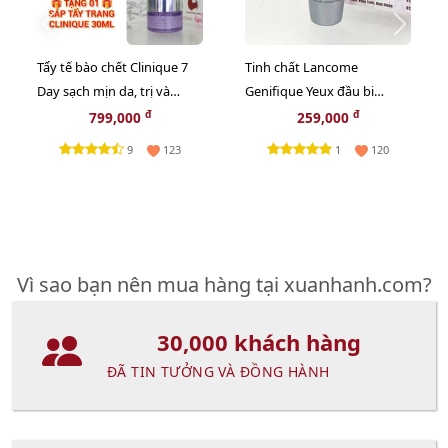
Tẩy tế bào chết Clinique 7
Tinh chất Lancome
Day sạch mịn da, trị và
Genifique Yeux đầu bi
ngừa mụn cám, 100ml -
massage trẻ hóa vùng mắt,
đ
đ
799,000
259,000
TẶNG 1 SÁP TẨY TRANG
5ml.
9
1
123
120
CLINIQUE
Vì sao bạn nên mua hàng tại xuanhanh.com?
30,000 khách hàng
ĐÃ TIN TƯỞNG VÀ ĐỒNG HÀNH