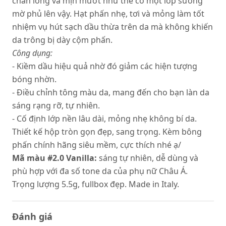
chân lông và mịn mướt như thể có một lớp sương
mờ phủ lên vậy. Hạt phấn nhẹ, tơi và mỏng làm tốt
nhiệm vụ hút sạch dầu thừa trên da mà không khiến
da trông bị dày cộm phấn.
Công dụng:
- Kiềm dầu hiệu quả nhờ đó giảm các hiện tượng
bóng nhờn.
- Điều chỉnh tông màu da, mang đến cho bạn làn da
sáng rạng rỡ, tự nhiên.
- Cố định lớp nền lâu dài, mỏng nhẹ không bí da.
Thiết kế hộp tròn gọn đẹp, sang trọng. Kèm bông
phấn chính hãng siêu mềm, cực thích nhé ạ/
Mã màu #2.0 Vanilla:
sáng tự nhiên, dễ dùng và
phù hợp với đa số tone da của phụ nữ Châu Á.
Trọng lượng 5.5g, fullbox đẹp. Made in Italy.
Đánh giá