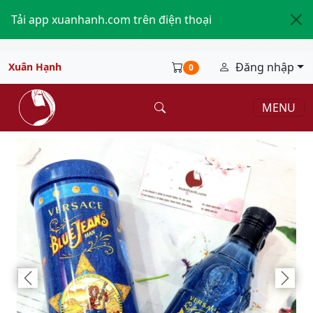
Tải app xuanhanh.com trên điện thoại
Đăng nhập
Xuân Hạnh
0
MENU