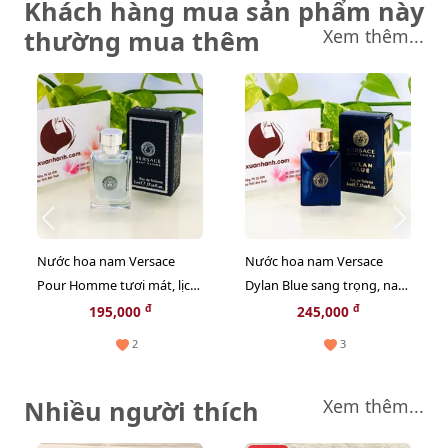
Khách hàng mua sản phẩm này
thường mua thêm
Xem thêm...
Nước hoa nam Versace
Nước hoa nam Versace
Pour Homme tươi mát, lịch
Dylan Blue sang trọng, nam
lãm, sành điệu - EDT, 5ml
tính, hiện đại - EDT, 5ml
đ
đ
195,000
245,000
(new)
2
3
Nhiều người thích
Xem thêm...