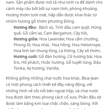
nam. Sản phẩm được mô tả như sinh ra để dành cho
cánh mày râu bởi bởi sự nam tính, phóng khoáng.
Hương thơm tươi mát, hấp dẫn được khai thác từ
nhóm hương gỗ thơm phương Đông.
Hương đầu:
Bách xù, Tinh dầu cam quýt, Húng
quế, Gỗ cẩm lai, Cam Bergamot, Cây hồi,
Hương giữa:
Hoa Lavender, Hoa cẩm chướng,
Phong lữ, Hoa nhài, Hoa hồng, Hoa Heliotrope,
Hoa linh lan thung lũng, Lá thông, Cây xô thơm,
Hương cuối:
Gỗ đàn hương, Cỏ hương bài, Hoa
Iris, Hổ phách, Hoắc hương, Gỗ tuyết tùng, Đậu
Tonka, Xạ hương, Vanilla.
Không giống những chai nước hoa khác, Blue Jean
có một phong cách thiết kế đầy năng động, với
những hình vẻ sôi nổi bên ngoài hộp, và chai nước
hoa được làm theo phong cách cổ xưa. Phần đầu xịt
được làm bằng kim loại chắc chắn, sáng bóng. Với