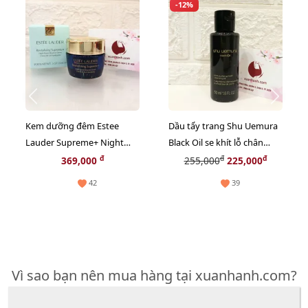
-12%
Kem dưỡng đêm Estee
Dầu tẩy trang Shu Uemura
Lauder Supreme+ Night
Black Oil se khít lỗ chân
phục hồi và tăng sinh
lông, sạch bã nhờn - 50ml
đ
đ
đ
369,000
255,000
225,000
Collagen, 15ml (New)
42
39
Vì sao bạn nên mua hàng tại xuanhanh.com?