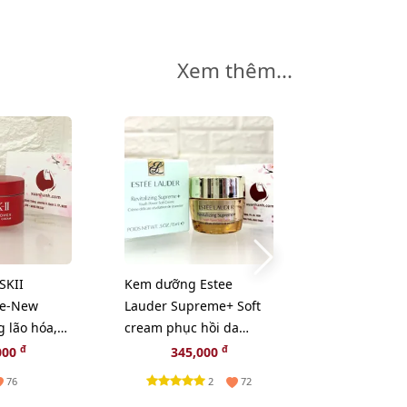
Xem thêm...
-11%
SKII
Kem dưỡng Estee
Dầu tẩy tran
Re-New
Lauder Supreme+ Soft
Uemura Anti
 lão hóa,
cream phục hồi da
Oxy hoá, giả
ôi dưỡng
chuyên sâu, 15ml
da - 50ml
đ
đ
đ
000
345,000
235,000
2
w)
2
76
72