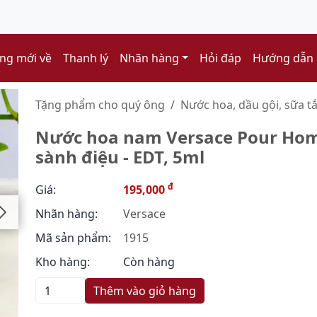
ng mới về
Thanh lý
Nhãn hàng
Hỏi đáp
Hướng dẫn
Tặng phẩm cho quý ông
Nước hoa, dầu gội, sữa t
Nước hoa nam Versace Pour Homm
sành điệu - EDT, 5ml
đ
Giá:
195,000
Nhãn hàng:
Versace
Mã sản phẩm:
1915
Kho hàng:
Còn hàng
Thêm vào giỏ hàng