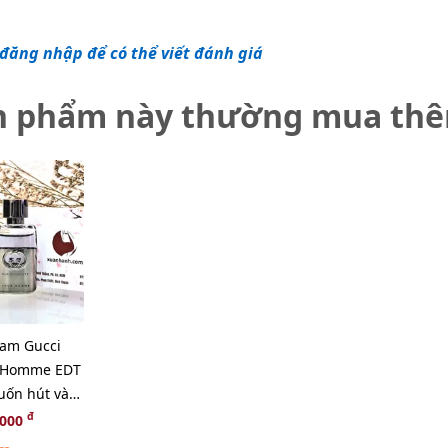
đăng nhập để có thể viết đánh giá
n phẩm này thường mua th
am Gucci
r Homme EDT
uốn hút và
ml (NEW)
đ
,000