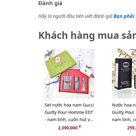
Đánh giá
Hãy là người đầu tiên viết đánh giá
Bạn phải 
Khách hàng mua sả
Set nước hoa nam Gucci
Nước hoa n
Guilty Pour Homme EDT
Guilty Pou
- nam tính, cuốn hút và
nam tính, c
đam mê (HOT)
đam mê - 5
đ
2,390,000
259