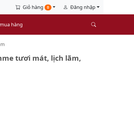
Giỏ hàng
Đăng nhập
0
 mua hàng
ắm
e tươi mát, lịch lãm,