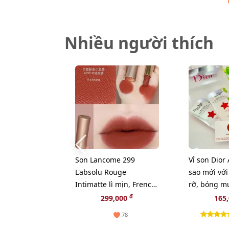
Nhiều người thích
Son Lancome 299
Vỉ son Dior
L'absolu Rouge
sao mới với
Intimatte lì mịn, French
rỡ, bóng m
Cashmere cam đỏ gạch
24h
đ
299,000
165
78