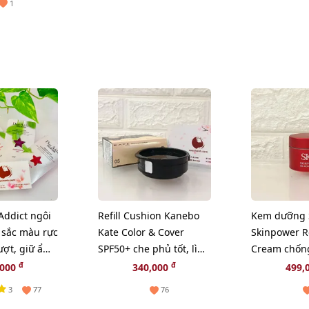
1
 Addict ngôi
Refill Cushion Kanebo
Kem dưỡng 
 sắc màu rực
Kate Color & Cover
Skinpower 
ượt, giữ ẩm
SPF50+ che phủ tốt, lì
Cream chống
mịn, #05 sáng tự nhiên.
phục hồi nu
đ
đ
,000
340,000
499,
da, 15g (Ne
3
77
76