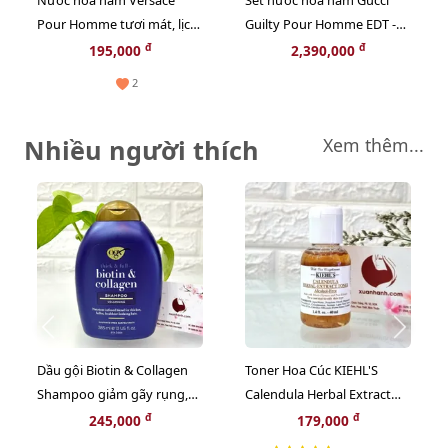
Nước hoa nam Versace
Set nước hoa nam Gucci
Pour Homme tươi mát, lịch
Guilty Pour Homme EDT -
lãm, sành điệu - EDT, 5ml
nam tính, cuốn hút và đam
đ
đ
195,000
2,390,000
mê (HOT)
2
Nhiều người thích
Xem thêm...
Dầu gội Biotin & Collagen
Toner Hoa Cúc KIEHL'S
Shampoo giảm gãy rụng,
Calendula Herbal Extract
mềm mượt, bồng bềnh -
cân bằng độ ẩm và sạch
đ
đ
245,000
179,000
385ml
sâu - 40ml