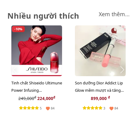
Nhiều người thích
Xem thêm...
-10%
Tinh chất Shiseido Ultimune
Son dưỡng Dior Addict Lip
Power Infusing
Glow mềm mượt và tăng
Concentrate khôi phục, tái
sắc môi, #001 Pink - hồng
đ
đ
đ
249,000
224,000
899,000
tạo da, 10ml
tự nhiên (New)
5
3
84
84