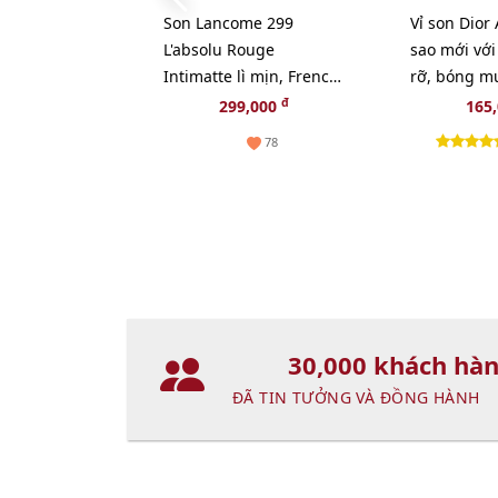
Son Lancome 299
Vỉ son Dior
L'absolu Rouge
sao mới với
Intimatte lì mịn, French
rỡ, bóng m
Cashmere cam đỏ gạch
24h
đ
299,000
165
78
30,000 khách hà
ĐÃ TIN TƯỞNG VÀ ĐỒNG HÀNH