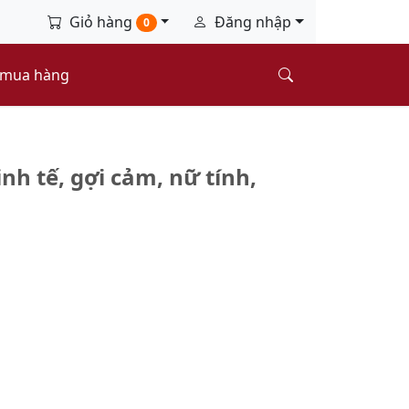
Giỏ hàng
Đăng nhập
0
 mua hàng
h tế, gợi cảm, nữ tính,