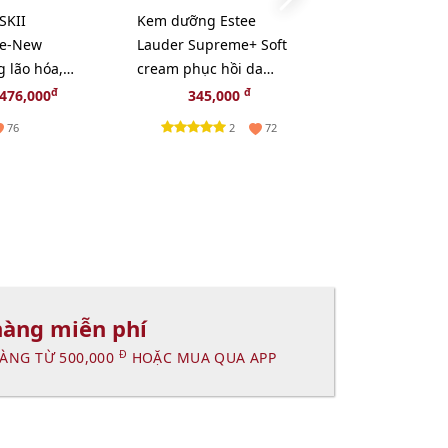
SKII
Kem dưỡng Estee
Dầu tẩy tran
Re-New
Lauder Supreme+ Soft
Uemura Anti
 lão hóa,
cream phục hồi da
Oxy hoá, giả
ôi dưỡng
chuyên sâu, 15ml
da - 50ml
đ
đ
đ
476,000
345,000
235,000
2
w)
2
76
72
hàng miễn phí
Đ
ÀNG TỪ 500,000
HOẶC MUA QUA APP