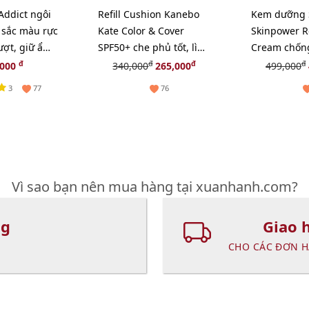
 Addict ngôi
Refill Cushion Kanebo
Kem dưỡng 
 sắc màu rực
Kate Color & Cover
Skinpower 
ượt, giữ ẩm
SPF50+ che phủ tốt, lì
Cream chống
mịn, #05 sáng tự nhiên.
phục hồi nu
đ
đ
đ
đ
,000
340,000
265,000
499,000
da, 15g (Ne
3
77
76
Vì sao bạn nên mua hàng tại xuanhanh.com?
ng
Giao 
CHO CÁC ĐƠN H