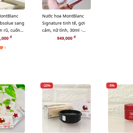
ontBlanc
Nước hoa MontBlanc
Absolue sang
Signature tinh tế, gợi
n rũ, cuốn
cảm, nữ tính, 30ml -
 EDP
EDP
đ
đ
9,000
949,000
1
-22%
-5%