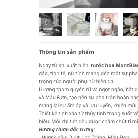
Thông tin sản phẩm
Ngay từ khi xuất hiện,
nước hoa MontBlan
đáo, tinh tế, nữ tính mang đến một sự pha
trọng của người phụ nữ hiện đại.
Hương thơm quyến rũ và ngọt ngào, bắt đầ
và Mẫu Đơn, tạo nên sự pha trộn hoàn hảo
mang lại sự ấm áp và lưu luyến, khiến mùi
Thiết kế tinh xảo từ thủy tinh trong suốt 
hiệu. Mỗi chi tiết đều được chăm chút tỉ m
Hương thơm đặc trưng
:
- Hương đầu:
Quýt, Lan Trắng, Mẫu Đơn.