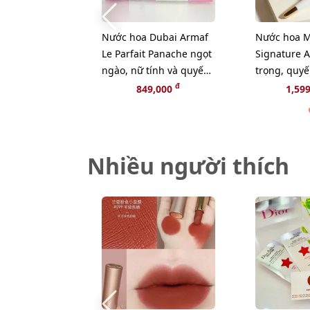
Nước hoa Dubai Armaf
Nước hoa M
Le Parfait Panache ngọt
Signature 
ngào, nữ tính và quyến
trọng, quyế
rũ - EDP, 100ml (Limited)
hút, 90ml -
đ
849,000
1,59
Nhiều người thích