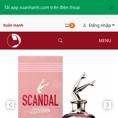
Tải app xuanhanh.com trên điện thoại
Đăng nhập
Xuân Hạnh
0
MENU