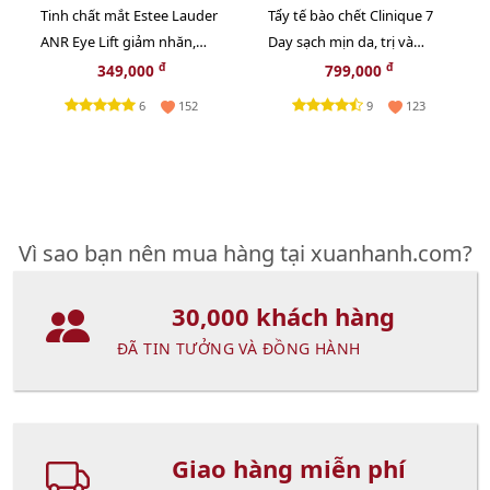
Tinh chất mắt Estee Lauder
Tẩy tế bào chết Clinique 7
ANR Eye Lift giảm nhăn,
Day sạch mịn da, trị và
nâng cơ mắt chuyên sâu,
ngừa mụn cám, 100ml -
đ
đ
349,000
799,000
5ml (New)
TẶNG 1 SÁP TẨY TRANG
6
9
152
123
CLINIQUE
Vì sao bạn nên mua hàng tại xuanhanh.com?
30,000 khách hàng
ĐÃ TIN TƯỞNG VÀ ĐỒNG HÀNH
Giao hàng miễn phí