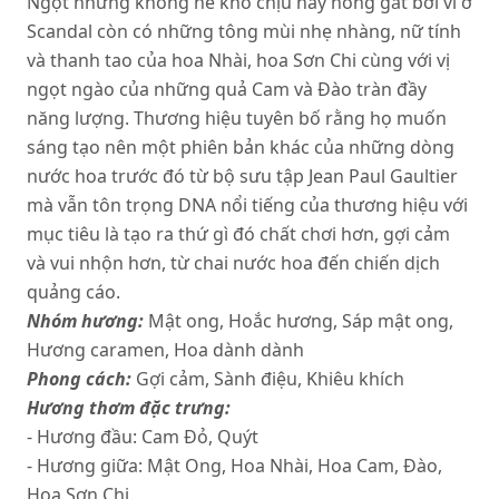
Ngọt nhưng không hề khó chịu hay nồng gắt bởi vì ở
Scandal còn có những tông mùi nhẹ nhàng, nữ tính
và thanh tao của hoa Nhài, hoa Sơn Chi cùng với vị
ngọt ngào của những quả Cam và Đào tràn đầy
năng lượng. Thương hiệu tuyên bố rằng họ muốn
sáng tạo nên một phiên bản khác của những dòng
nước hoa trước đó từ bộ sưu tập Jean Paul Gaultier
mà vẫn tôn trọng DNA nổi tiếng của thương hiệu với
mục tiêu là tạo ra thứ gì đó chất chơi hơn, gợi cảm
và vui nhộn hơn, từ chai nước hoa đến chiến dịch
quảng cáo.
Nhóm hương:
Mật ong, Hoắc hương, Sáp mật ong,
Hương caramen, Hoa dành dành
Phong cách:
Gợi cảm, Sành điệu, Khiêu khích
Hương thơm đặc trưng:
- Hương đầu: Cam Đỏ, Quýt
- Hương giữa: Mật Ong, Hoa Nhài, Hoa Cam, Đào,
Hoa Sơn Chi.