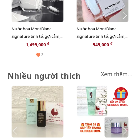
Nước hoa MontBlanc
Nước hoa MontBlanc
Signature tinh tế, gợi cảm,
Signature tinh tế, gợi cảm,
nữ tính, 90ml - EDP
nữ tính, 30ml - EDP
đ
đ
1,499,000
949,000
2
Nhiều người thích
Xem thêm...