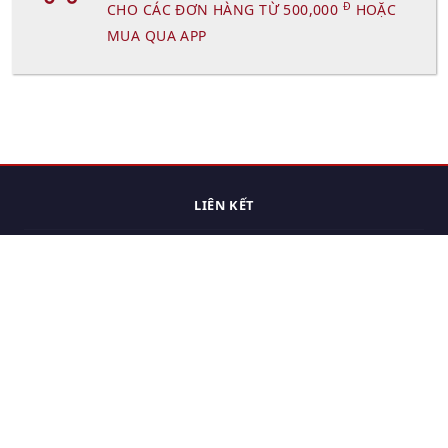
Đ
CHO CÁC ĐƠN HÀNG TỪ 500,000
HOẶC
MUA QUA APP
LIÊN KẾT
Trang chủ
Các sản phẩm đã xem.
Cách thức chuyển hàng
Chính sách đổi trả
Chính sách riêng tư
Điều khoản sử dụng
Hỏi đáp
Hướng dẫn mua hàng