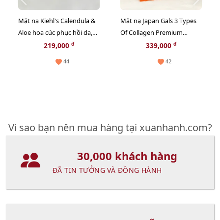
Mặt nạ Kiehl's Calendula &
Mặt nạ Japan Gals 3 Types
Aloe hoa cúc phục hồi da,
Of Collagen Premium
thư giãn và chậm lão hóa -
chống lão hóa, săn chắc da,
đ
đ
219,000
339,000
14ml
20pcs - TẶNG 1 CHAI TONER
44
42
NGẪU NHIÊN
Vì sao bạn nên mua hàng tại xuanhanh.com?
30,000 khách hàng
ĐÃ TIN TƯỞNG VÀ ĐỒNG HÀNH