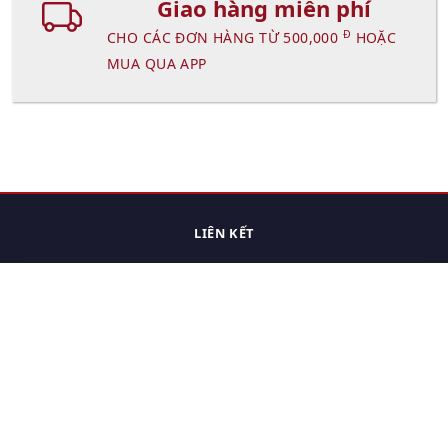
Giao hàng miễn phí
Đ
CHO CÁC ĐƠN HÀNG TỪ 500,000
HOẶC
MUA QUA APP
LIÊN KẾT
Trang chủ
Các sản phẩm đã xem.
Cách thức chuyển hàng
Chính sách đổi trả
Chính sách riêng tư
Điều khoản sử dụng
Hỏi đáp