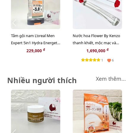
Tắm gội nam L’oreal Men
Nước hoa Flower By Kenzo
Expert 5in1 Hydra Energetic
thanh khiết, mộc mạc và
kháng khuẩn, mát lạnh
quyến rũ - EDP, 100ml
đ
đ
229,000
1,690,000
(màu trắng) - 300ml
1
6
Nhiều người thích
Xem thêm...