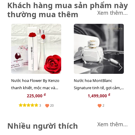
Khách hàng mua sản phẩm này
thường mua thêm
Xem thêm...
Nước hoa Flower By Kenzo
Nước hoa MontBlanc
thanh khiết, mộc mạc và
Signature tinh tế, gợi cảm,
quyến rũ - EDP, 4ml
nữ tính, 90ml - EDP
đ
đ
225,000
1,499,000
3
20
2
Nhiều người thích
Xem thêm...