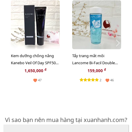
Kem dưỡng chống nắng
Tẩy trang mắt môi
Kanebo Veil Of Day SPF50
Lancome Bi-Facil Double
2in1 nâng tông trắng hồng
Action Eye sạch sâu và dịu
đ
đ
1,650,000
159,000
60ml
nhẹ, 30ml
2
47
46
Vì sao bạn nên mua hàng tại xuanhanh.com?