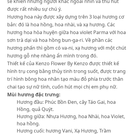
sẽ khiến những người khác ngoái nhìn và thu hút
được rất nhiều sự chú ý.
Hương hoa này được xây dựng trên 3 loại hương cơ
bản: đó là hoa hồng, hoa nhài, và xạ hương. Các
hương hoa hòa huyện giữa hoa violet Parma với hoa
sơn trà dại và hoa hồng bun-ga-ri. Về phần các
hương phấn thì gồm có va-ni, xạ hương với một chút
hương gỗ nhẹ nhàng ẩn mình trong đó.
Thiết kế của Kenzo Flower By Kenzo được thiết kế
hình trụ cong bằng thủy tinh trong suốt, được trang
trí hình bông hoa nhân tạo màu đỏ phía trước thân
chai tạo sự nữ tính, cuốn hút mọi chị em phụ nữ.
Mùi hương đặc trưng:
Hương đầu: Phúc Bồn Đen, cây Táo Gai, hoa
Hồng, quả Quýt.
Hương giữa: Nhựa Hương, hoa Nhài, hoa Violet,
hoa hồng.
Hương cuối: hương Vani, Xạ Hương, Trầm