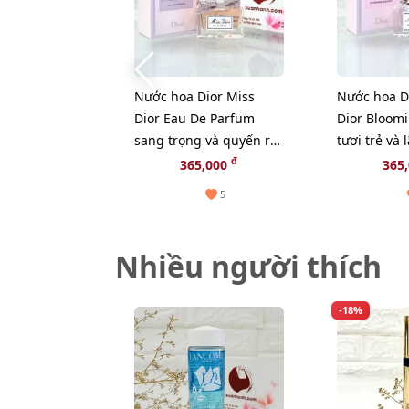
Nước hoa Dior Miss
Nước hoa D
Dior Eau De Parfum
Dior Bloom
sang trọng và quyến rũ
tươi trẻ và
- EDP, 5ml (new)
EDT, 5ml.
đ
365,000
365
5
Nhiều người thích
-18%