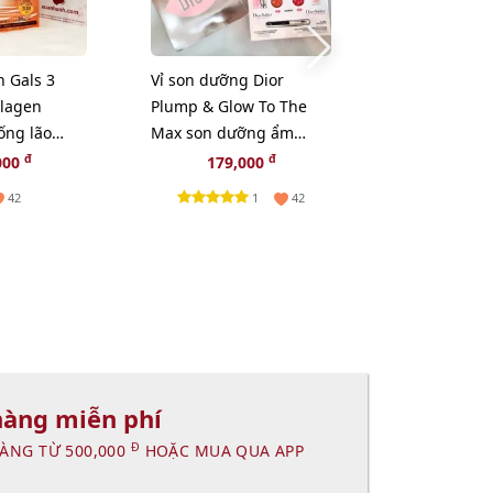
n Gals 3
Vỉ son dưỡng Dior
Kem dưỡng E
llagen
Plump & Glow To The
Lauder Revita
ống lão
Max son dưỡng ẩm
Supreme+ Br
c da, 20pcs
tăng sắc cho môi 2in1
sáng da toàn
đ
đ
000
179,000
369,
HAI TONER
1
42
42
N
hàng miễn phí
Đ
ÀNG TỪ 500,000
HOẶC MUA QUA APP