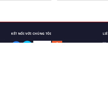
KẾT NỐI VỚI CHÚNG TÔI
LI
0
TẢI APP ĐIỆN THOẠI