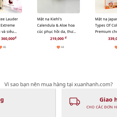
tee Lauder
Mặt nạ Kiehl's
Mặt nạ Japa
 Extreme
Calendula & Aloe hoa
Types Of Co
 và siêu
cúc phục hồi da, thư
Premium ch
ze
giãn và chậm lão hóa -
hóa, săn chắ
đ
đ
360,000
219,000
339,
14ml
- TẶNG 1 C
46
44
NGẪU NHIÊ
Vì sao bạn nên mua hàng tại xuanhanh.com?
ng
Giao 
CHO CÁC ĐƠN H