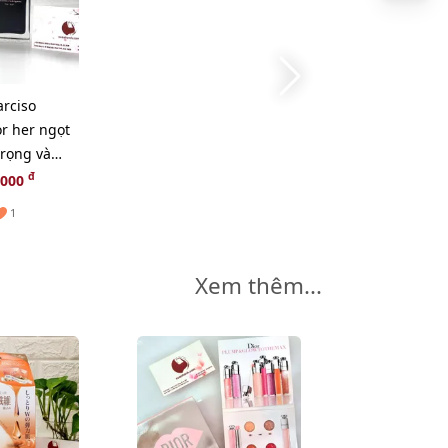
rciso
r her ngọt
trọng và
DT - 30ml
đ
,000
1
Xem thêm...