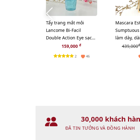
Tẩy trang mắt môi
Mascara Es
Lancome Bi-Facil
Sumptuous
Double Action Eye sạch
làm dày, dài
sâu và dịu nhẹ, 30ml
cong, fullsi
đ
đ
159,000
439,000
2
46
30,000 khách hà
ĐÃ TIN TƯỞNG VÀ ĐỒNG HÀNH