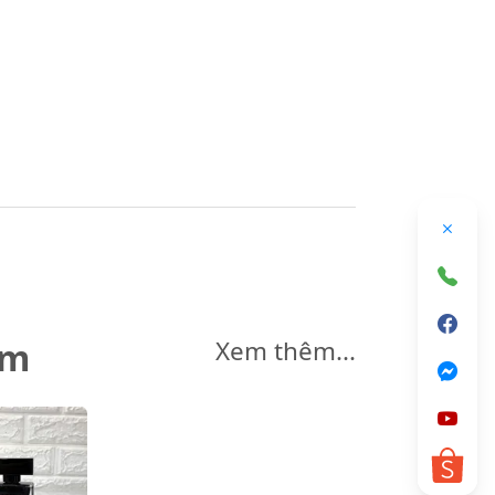
êm
Xem thêm...