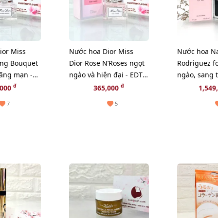
ior Miss
Nước hoa Dior Miss
Nước hoa Na
ing Bouquet
Dior Rose N’Roses ngọt
Rodriguez fo
 lãng mạn -
ngào và hiện đại - EDT,
ngào, sang 
5ml
quyến rũ, E
đ
đ
,000
365,000
1,549
7
5