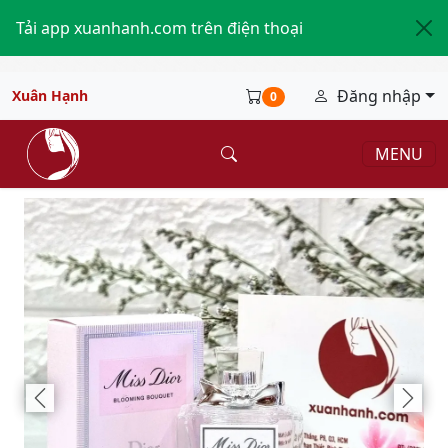
Tải app xuanhanh.com trên điện thoại
Đăng nhập
Xuân Hạnh
0
MENU