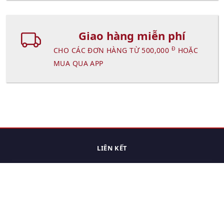
Giao hàng miễn phí
Đ
CHO CÁC ĐƠN HÀNG TỪ 500,000
HOẶC
MUA QUA APP
LIÊN KẾT
Trang chủ
Các sản phẩm đã xem.
Cách thức chuyển hàng
Chính sách đổi trả
Chính sách riêng tư