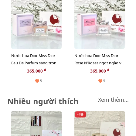
Nước hoa Dior Miss Dior
Nước hoa Dior Miss Dior
Eau De Parfum sang trọng
Rose N’Roses ngọt ngào và
và quyến rũ - EDP, 5ml
hiện đại - EDT, 5ml
đ
đ
365,000
365,000
(new)
5
5
Nhiều người thích
Xem thêm...
-4%