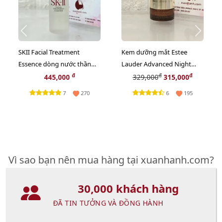
SKII Facial Treatment
Kem dưỡng mắt Estee
Essence dòng nước thần
Lauder Advanced Night
dành cho các chị em - 30ml
Repair Eye Gel-Creme Multi
đ
đ
đ
445,000
329,000
315,000
(new)
- 5ml (New)
7
6
270
195
Vì sao bạn nên mua hàng tại xuanhanh.com?
30,000 khách hàng
ĐÃ TIN TƯỞNG VÀ ĐỒNG HÀNH