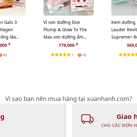
n Gals 3
Vỉ son dưỡng Dior
Kem dưỡng 
llagen
Plump & Glow To The
Lauder Revit
ống lão
Max son dưỡng ẩm
Supreme+ Br
ắc da, 20pcs
tăng sắc cho môi 2in1
sáng da toà
đ
đ
,000
179,000
369,
HAI TONER
1
42
42
ÊN
Vì sao bạn nên mua hàng tại xuanhanh.com?
ng
Giao 
CHO CÁC ĐƠN H