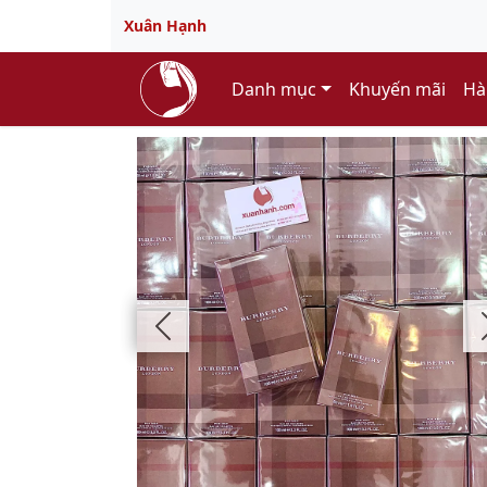
Xuân Hạnh
Danh mục
Khuyến mãi
Hà