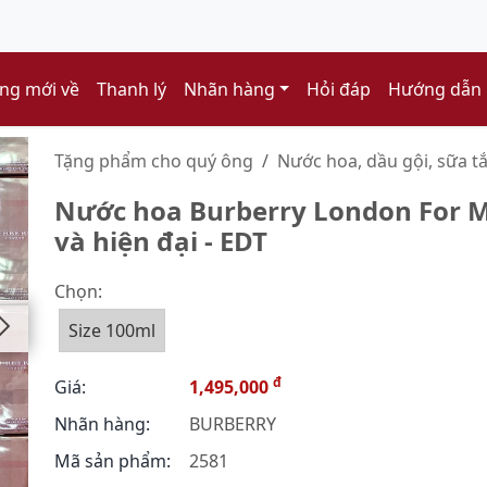
ng mới về
Thanh lý
Nhãn hàng
Hỏi đáp
Hướng dẫn
Tặng phẩm cho quý ông
Nước hoa, dầu gội, sữa t
Nước hoa Burberry London For 
và hiện đại - EDT
Chọn:
Size 100ml
đ
Giá:
1,495,000
Nhãn hàng:
BURBERRY
Mã sản phẩm:
2581