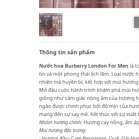
Thông tin sản phẩm
Nước hoa Burberry London For Men
là t
tin và một phong thái lịch lãm. Loại nước
nhiên mà huyền bí, kết hợp với mùi hương
Mở đầu cuộc hành trình khám phá mùi hươ
giống như cảm giác nóng ấm của hương hạ
ngào được chinh phục bởi độ mịn của hương
mang đến sự say mê. Kết thúc với sự xuất
Nhóm hương chính:
Hương cay nồng, ấm á
Mùi hương đặc trưng:
- Hương đầu: Cam Bergamot, Quế, Oải Hư