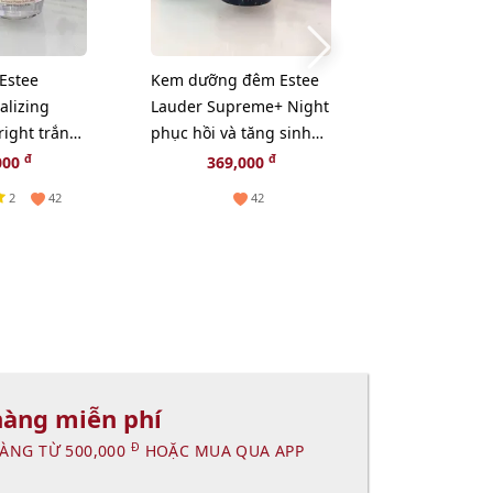
Estee
Kem dưỡng đêm Estee
Dầu tẩy tran
alizing
Lauder Supreme+ Night
Uemura Black
ight trắng
phục hồi và tăng sinh
khít lỗ chân 
n diện, 15ml
Collagen, 15ml (New)
bã nhờn - 50
đ
đ
đ
000
369,000
255,000
2
2
42
42
hàng miễn phí
Đ
ÀNG TỪ 500,000
HOẶC MUA QUA APP