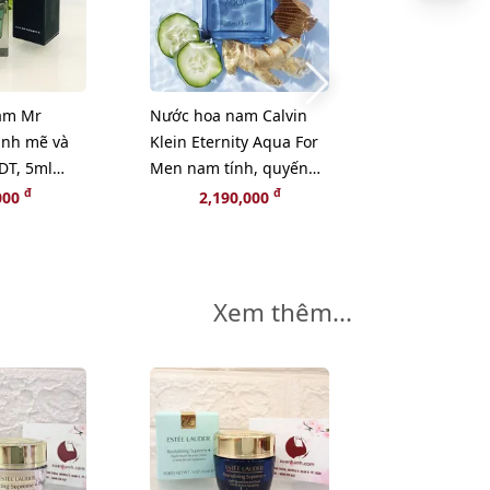
am Mr
Nước hoa nam Calvin
Set nước hoa
ạnh mẽ và
Klein Eternity Aqua For
Guilty Pour
DT, 5ml
Men nam tính, quyến
- nam tính, c
rũ - EDT, 200ml
đam mê (HOT
đ
đ
000
2,190,000
2,390
Xem thêm...
-12%