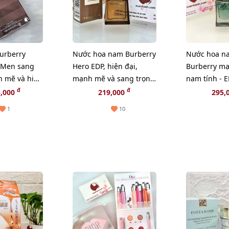
urberry
Nước hoa nam Burberry
Nước hoa n
 Men sang
Hero EDP, hiện đại,
Burberry m
h mẽ và hiện
mạnh mẽ và sang trọng
nam tính - E
00ml
- 5ml (New)
(HOT)
đ
đ
5,000
219,000
295,
1
10