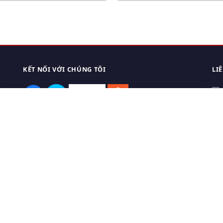
KẾT NỐI VỚI CHÚNG TÔI
LI
0
TẢI APP ĐIỆN THOẠI