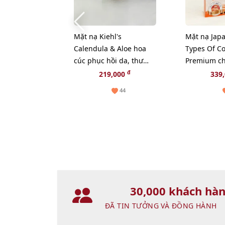
Mặt nạ Kiehl's
Mặt nạ Japa
Calendula & Aloe hoa
Types Of Co
cúc phục hồi da, thư
Premium ch
giãn và chậm lão hóa -
hóa, săn ch
đ
219,000
339
14ml
- TẶNG 1 C
44
NGẪU NHI
30,000 khách hà
ĐÃ TIN TƯỞNG VÀ ĐỒNG HÀNH