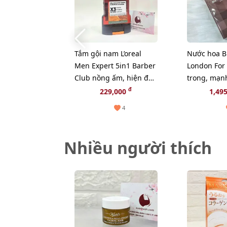
Tắm gội nam L’oreal
Nước hoa B
Men Expert 5in1 Barber
London For
Club nồng ấm, hiện đại
trong, mạn
(màu nâu) - 300ml
đại - EDT 1
đ
229,000
1,49
4
Nhiều người thích