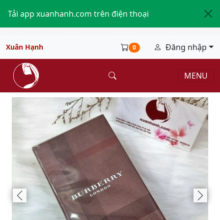
Tải app xuanhanh.com trên điện thoại
Đăng nhập
Xuân Hạnh
0
MENU