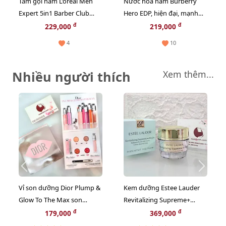
Tắm gội nam L’oreal Men
Nước hoa nam Burberry
Expert 5in1 Barber Club
Hero EDP, hiện đại, mạnh
nồng ấm, hiện đại (màu
mẽ và sang trọng - 5ml
đ
đ
229,000
219,000
nâu) - 300ml
(New)
4
10
Nhiều người thích
Xem thêm...
Vỉ son dưỡng Dior Plump &
Kem dưỡng Estee Lauder
Glow To The Max son
Revitalizing Supreme+
dưỡng ẩm tăng sắc cho
Bright trắng sáng da toàn
đ
đ
179,000
369,000
môi 2in1
diện, 15ml