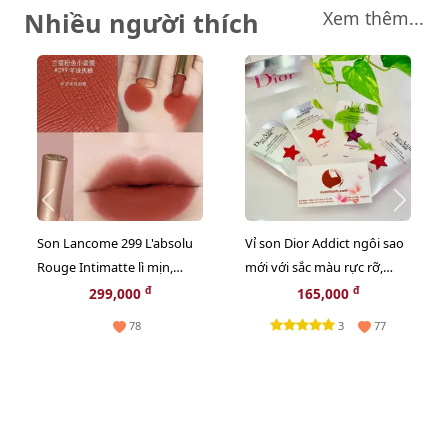
Nhiều người thích
Xem thêm...
Son Lancome 299 L'absolu
Vỉ son Dior Addict ngôi sao
Rouge Intimatte lì mịn,
mới với sắc màu rực rỡ,
French Cashmere cam đỏ
bóng mượt, giữ ẩm 24h
đ
đ
299,000
165,000
gạch
3
78
77