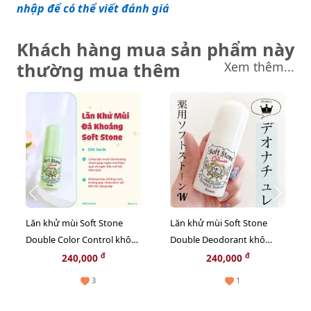
nhập để có thể viết đánh giá
Khách hàng mua sản phẩm này
thường mua thêm
Xem thêm...
Lăn khử mùi Soft Stone
Lăn khử mùi Soft Stone
Double Color Control khô
Double Deodorant khô
thoáng, khử mùi, giảm
thoáng, khử mùi hiệu quả,
đ
đ
240,000
240,000
thâm, 20g (Màu xanh)
20g (Màu trắng)
3
1