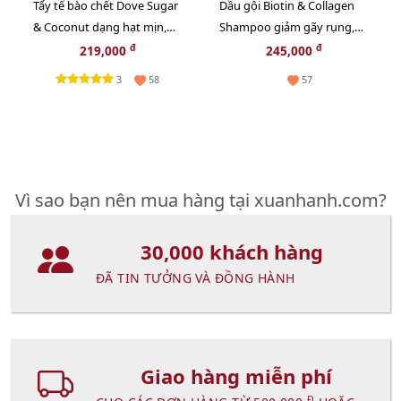
Tẩy tế bào chết Dove Sugar
Dầu gội Biotin & Collagen
& Coconut dạng hạt mịn,
Shampoo giảm gãy rụng,
sạch da cùng hương lựu
mềm mượt, bồng bềnh -
đ
đ
219,000
245,000
ngọt béo, 280g
385ml
3
58
57
Vì sao bạn nên mua hàng tại xuanhanh.com?
30,000 khách hàng
ĐÃ TIN TƯỞNG VÀ ĐỒNG HÀNH
Giao hàng miễn phí
Đ