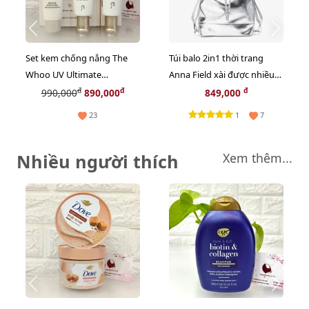
Set kem chống nắng The
Túi balo 2in1 thời trang
Whoo UV Ultimate
Anna Field xài được nhiều
Brightening Tone-Up bảo
kiểu, cá tính.
đ
đ
đ
990,000
890,000
849,000
vệ và nâng tone sáng da
1
23
7
(Limted)
Nhiều người thích
Xem thêm...