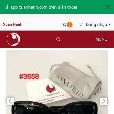
Tải app xuanhanh.com trên điện thoại
Đăng nhập
Xuân Hạnh
0
MENU