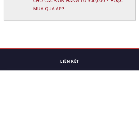
CHO CÁC ĐƠN HÀNG TỪ 500,000
HOẶC
MUA QUA APP
LIÊN KẾT
Trang chủ
Các sản phẩm đã xem.
Cách thức chuyển hàng
Chính sách đổi trả
Chính sách riêng tư
Điều khoản sử dụng
Hỏi đáp
Hướng dẫn mua hàng
Liên hệ