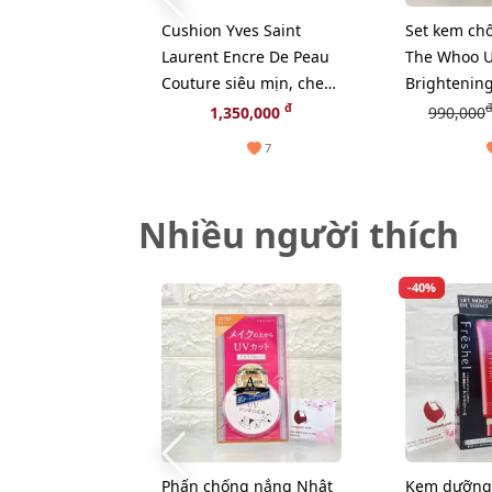
Cushion Yves Saint
Set kem ch
Laurent Encre De Peau
The Whoo U
Couture siêu mịn, che
Brightenin
phủ tốt, #20 sáng tự
bảo vệ và n
đ
đ
1,350,000
990,000
nhiên - Fullsize
sáng da (Li
7
Nhiều người thích
-40%
Phấn chống nắng Nhật
Kem dưỡng