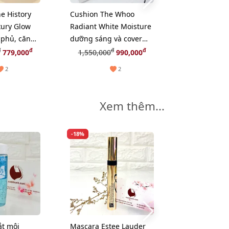
e History
Cushion The Whoo
Kem chống n
ury Glow
Radiant White Moisture
Whoo UV Ult
 phủ, căng
dưỡng sáng và cover
Brightening
2 - sáng tự
căng mượt da - TẶNG 2
bảo vệ và nâ
đ
đ
đ
đ
đ
779,000
1,550,000
990,000
249,000
2
lõi
sáng da, 25m
2
2
Xem thêm...
-18%
ắt môi
Mascara Estee Lauder
Mặt nạ Kiehl'