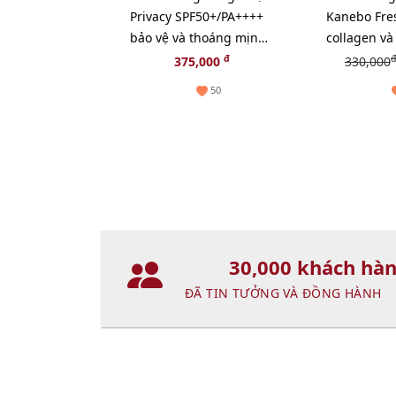
Privacy SPF50+/PA++++
Kanebo Fres
bảo vệ và thoáng mịn
collagen và
đẹp da (New)
chúa thiên 
đ
đ
375,000
330,000
50
30,000 khách hà
ĐÃ TIN TƯỞNG VÀ ĐỒNG HÀNH