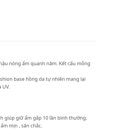
i khí hậu nóng ẩm quanh năm. Kết cấu mỏng
 cushion base hồng da tự nhiên mang lại
a UV.
nh giúp giữ ẩm gấp 10 lần bình thường.
 ẩm mịn , săn chắc.