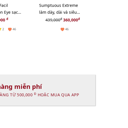
acil
Sumptuous Extreme
Calendula & 
on Eye sạch
làm dày, dài và siêu
cúc phục hồi
hẹ, 30ml
cong, fullsize
giãn và chậm
đ
đ
đ
000
439,000
360,000
219,
14ml
2
46
46
hàng miễn phí
Đ
ÀNG TỪ 500,000
HOẶC MUA QUA APP