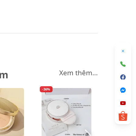
êm
Xem thêm...
-36%
-10%