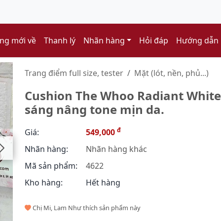
ng mới về
Thanh lý
Nhãn hàng
Hỏi đáp
Hướng dẫn
Trang điểm full size, tester
Mặt (lót, nền, phủ...)
Cushion The Whoo Radiant White 
sáng nâng tone mịn da.
đ
Giá:
549,000
Nhãn hàng:
Nhãn hàng khác
Mã sản phẩm:
4622
Kho hàng:
Hết hàng
Chị Mi, Lam Như thích sản phẩm này