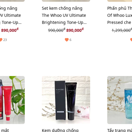
ống nắng
Set kem chống nắng
Phấn phủ Th
V Ultimate
The Whoo UV Ultimate
Of Whoo Lux
g Tone-Up
Brightening Tone-Up
Pressed che
âng tone
bảo vệ và nâng tone
mịn da, #No.
đ
đ
đ
890,000
990,000
890,000
1,299,000
mted)
sáng da (Hot New)
nhiên.
23
6
 mắt
Kem dưỡng chống
Tẩy trang m