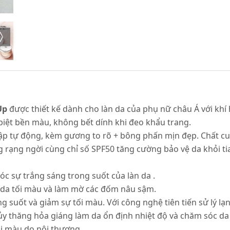
Up
được thiết kế dành cho làn da của phụ nữ châu Á vớ
biệt bền màu, không bết dính khi đeo khẩu trang.
nắp gập tự động, kèm gương to rõ + bông phấn mịn đẹp. Chất
áng rạng ngời cùng chỉ số SPF50 tăng cường bảo vệ da khỏi ti
c sự trắng sáng trong suốt của làn da .
 da tối màu và làm mờ các đốm nâu sậm.
 suốt và giảm sự tối màu. Với công nghệ tiên tiến sử lý lạ
ủy thăng hỏa giáng làm da ổn định nhiệt độ và chăm sóc da
i màu do nội thương.