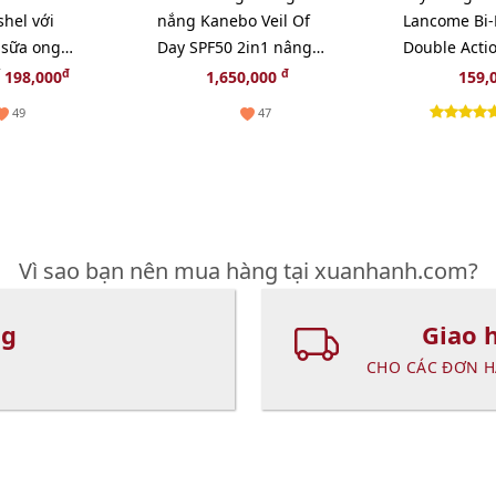
hel với
nắng Kanebo Veil Of
Lancome Bi-F
 sữa ong
Day SPF50 2in1 nâng
Double Acti
nhiên - 25g
tông trắng hồng 60ml
sâu và dịu n
đ
đ
198,000
1,650,000
159,
49
47
Vì sao bạn nên mua hàng tại xuanhanh.com?
ng
Giao 
CHO CÁC ĐƠN H