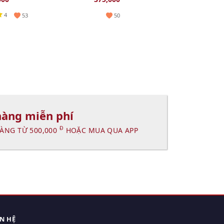
4
53
50
hàng miễn phí
Đ
ÀNG TỪ 500,000
HOẶC MUA QUA APP
ÊN HỆ