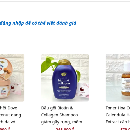
đăng nhập để có thể viết đánh giá
chết Dove
Dầu gội Biotin &
Toner Hoa C
conut dạng
Collagen Shampoo
Calendula H
ch da với
giảm gãy rụng, mềm
Extract cân
 béo, 280g
mượt, bồng bềnh -
và sạch sâu 
đ
đ
,000
245,000
179,