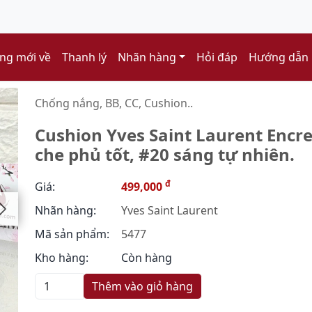
ng mới về
Thanh lý
Nhãn hàng
Hỏi đáp
Hướng dẫn
Chống nắng, BB, CC, Cushion..
Cushion Yves Saint Laurent Encr
che phủ tốt, #20 sáng tự nhiên.
đ
Giá:
499,000
Nhãn hàng:
Yves Saint Laurent
Mã sản phẩm:
5477
Kho hàng:
Còn hàng
Thêm vào giỏ hàng