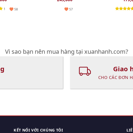
385ml
1
58
57
Vì sao bạn nên mua hàng tại xuanhanh.com?
ng
Giao 
CHO CÁC ĐƠN H
KẾT NỐI VỚI CHÚNG TÔI
LI