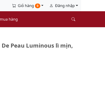
Giỏ hàng
Đăng nhập
0
 mua hàng
e De Peau Luminous lì mịn,