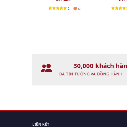
(New)
2
69
30,000 khách hà
ĐÃ TIN TƯỞNG VÀ ĐỒNG HÀNH
LIÊN KẾT