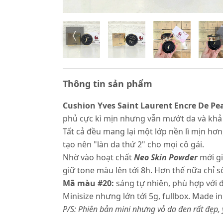
Thông tin sản phẩm
Cushion Yves Saint Laurent Encre De P
phủ cực kì mịn nhưng vẫn mướt da và khả 
Tất cả đều mang lại một lớp nền lì mịn hơ
tạo nên "làn da thứ 2" cho mọi cô gái.
Nhờ vào hoạt chất
Neo Skin Powder
mới g
giữ tone màu lên tới 8h. Hơn thế nữa chỉ 
Mã màu #20:
sáng tự nhiên, phù hợp với đ
Minisize nhưng lớn tới 5g, fullbox. Made in
P/S: Phiên bản mini nhưng vỏ da đen rất đẹp, 