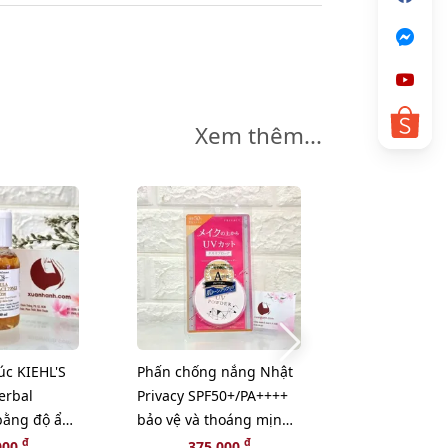
Xem thêm...
-40%
úc KIEHL'S
Phấn chống nắng Nhật
Kem dưỡng 
erbal
Privacy SPF50+/PA++++
Kanebo Fresh
 bằng độ ẩm
bảo vệ và thoáng mịn
collagen và 
- 40ml
đẹp da (New)
chúa thiên n
đ
đ
đ
000
375,000
330,000
1