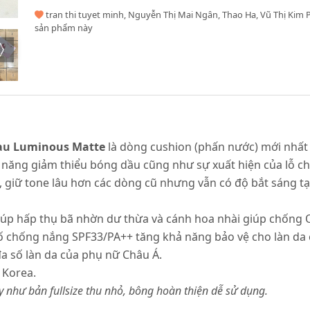
tran thi tuyet minh, Nguyễn Thị Mai Ngân, Thao Ha, Vũ Thị Kim 
sản phẩm này
eau Luminous Matte
là dòng cushion (phấn nước) mới nhất v
năng giảm thiểu bóng dầu cũng như sự xuất hiện của lỗ ch
n, giữ tone lâu hơn các dòng cũ nhưng vẫn có độ bắt sáng 
iúp hấp thụ bã nhờn dư thừa và cánh hoa nhài giúp chống
số chống nắng SPF33/PA++ tăng khả năng bảo vệ cho làn da 
a số làn da của phụ nữ Châu Á.
 Korea.
y như bản fullsize thu nhỏ, bông hoàn thiện dễ sử dụng.