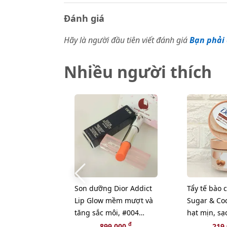
Đánh giá
Hãy là người đầu tiên viết đánh giá
Bạn phải 
Nhiều người thích
Son dưỡng Dior Addict
Tẩy tế bào 
Lip Glow mềm mượt và
Sugar & Co
tăng sắc môi, #004
hạt mịn, sạ
Coral - cam tự nhiên
hương ngọt
đ
899,000
219