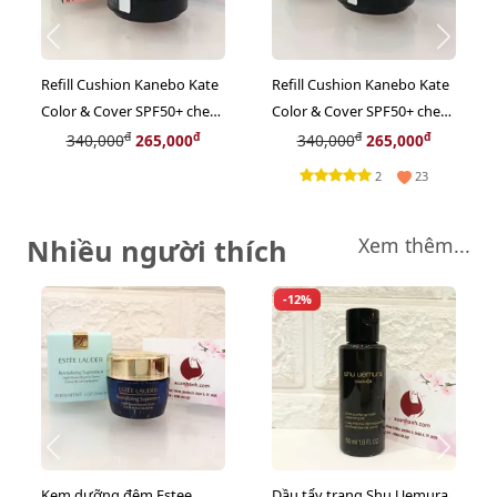
Refill Cushion Kanebo Kate
Refill Cushion Kanebo Kate
Color & Cover SPF50+ che
Color & Cover SPF50+ che
phủ tốt, lì mịn, #01 trắng
phủ tốt, lì mịn, #03 sáng
đ
đ
đ
đ
340,000
265,000
340,000
265,000
hồng
ánh tím
2
23
Nhiều người thích
Xem thêm...
-12%
Kem dưỡng đêm Estee
Dầu tẩy trang Shu Uemura