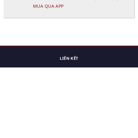
MUA QUA APP
LIÊN KẾT
Trang chủ
Các sản phẩm đã xem.
Cách thức chuyển hàng
Chính sách đổi trả
Chính sách riêng tư
Điều khoản sử dụng
Hỏi đáp
Hướng dẫn mua hàng
Liên hệ