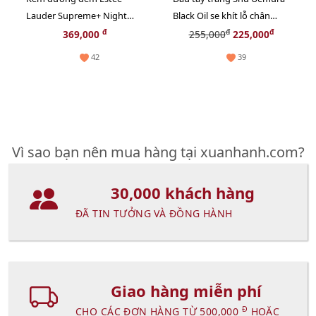
Lauder Supreme+ Night
Black Oil se khít lỗ chân
phục hồi và tăng sinh
lông, sạch bã nhờn - 50ml
đ
đ
đ
369,000
255,000
225,000
Collagen, 15ml (New)
42
39
Vì sao bạn nên mua hàng tại xuanhanh.com?
30,000 khách hàng
ĐÃ TIN TƯỞNG VÀ ĐỒNG HÀNH
Giao hàng miễn phí
Đ
CHO CÁC ĐƠN HÀNG TỪ 500,000
HOẶC