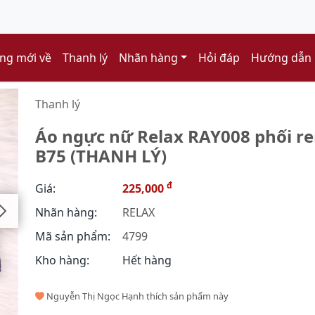
ng mới về
Thanh lý
Nhãn hàng
Hỏi đáp
Hướng dẫn
Thanh lý
Áo ngực nữ Relax RAY008 phối re
B75 (THANH LÝ)
đ
Giá:
225,000
Nhãn hàng:
RELAX
Mã sản phẩm:
4799
Kho hàng:
Hết hàng
Nguyễn Thị Ngọc Hạnh thích sản phẩm này