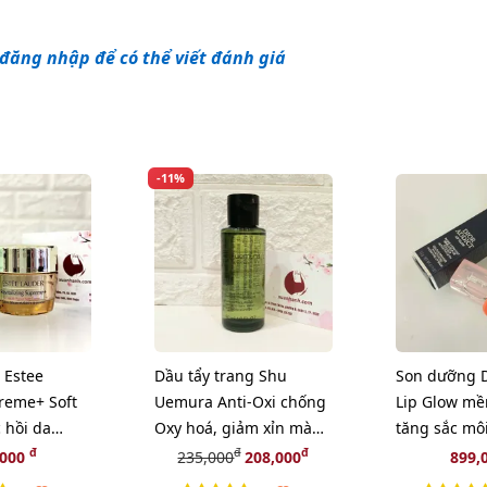
đăng nhập để có thể viết đánh giá
-11%
Estee
Dầu tẩy trang Shu
Son dưỡng D
reme+ Soft
Uemura Anti-Oxi chống
Lip Glow m
 hồi da
Oxy hoá, giảm xỉn màu
tăng sắc mô
, 15ml
da - 50ml
Coral - cam 
đ
đ
đ
,000
235,000
208,000
899,
(New)