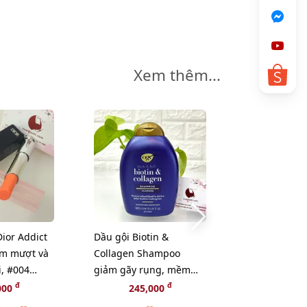
Xem thêm...
ior Addict
Dầu gội Biotin &
Toner Hoa Cú
ềm mượt và
Collagen Shampoo
Calendula He
i, #004
giảm gãy rụng, mềm
Extract cân 
tự nhiên
mượt, bồng bềnh -
và sạch sâu 
đ
đ
000
245,000
179,
385ml