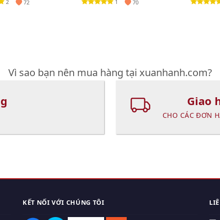
2
1
72
70
Vì sao bạn nên mua hàng tại xuanhanh.com?
ng
Giao 
CHO CÁC ĐƠN H
KẾT NỐI VỚI CHÚNG TÔI
LI