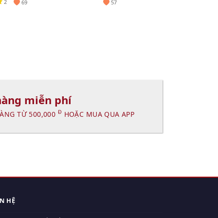
2
69
57
hàng miễn phí
Đ
ÀNG TỪ 500,000
HOẶC MUA QUA APP
ÊN HỆ