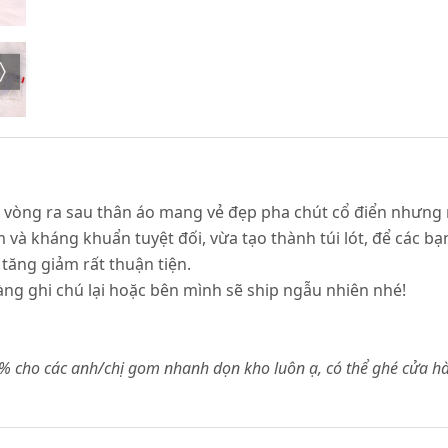
 và vòng ra sau thân áo mang vẻ đẹp pha chút cổ điển nhưn
 và kháng khuẩn tuyệt đối, vừa tạo thành túi lót, để các 
tăng giảm rất thuận tiện.
àng ghi chú lại hoặc bên mình sẽ ship ngẫu nhiên nhé!
35% cho các anh/chị gom nhanh dọn kho luôn ạ, có thể ghé cửa h