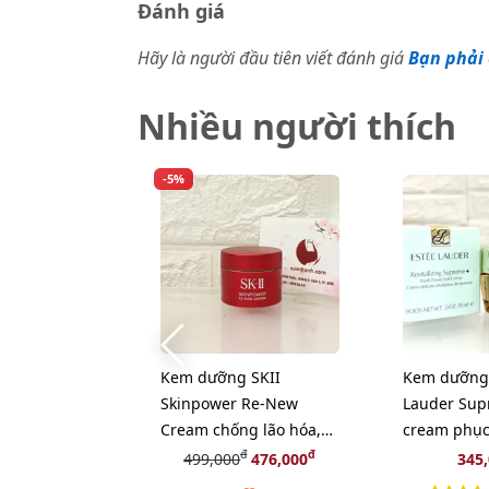
Đánh giá
Hãy là người đầu tiên viết đánh giá
Bạn phải 
Nhiều người thích
-5%
Kem dưỡng SKII
Kem dưỡng 
Skinpower Re-New
Lauder Sup
Cream chống lão hóa,
cream phục
phục hồi nuôi dưỡng
chuyên sâu
đ
đ
499,000
476,000
345
da, 15g (New)