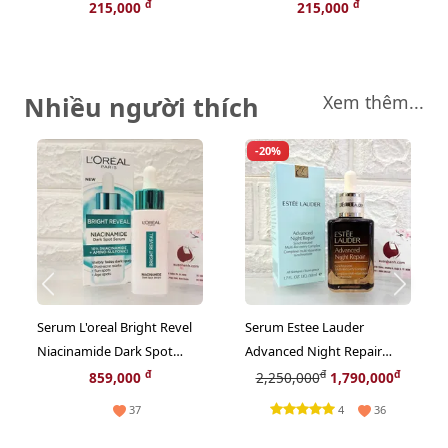
không gọng, cài sau size L
không gọng, cài sau size XL
đ
đ
215,000
215,000
Nhiều người thích
Xem thêm...
-20%
Serum L'oreal Bright Revel
Serum Estee Lauder
Niacinamide Dark Spot
Advanced Night Repair
trắng rạng rỡ và giảm sạm
Multi-Recovery chống lão
đ
đ
đ
859,000
2,250,000
1,790,000
nám, 30ml (Hot)
hóa chuyên sâu, 50ml
4
37
36