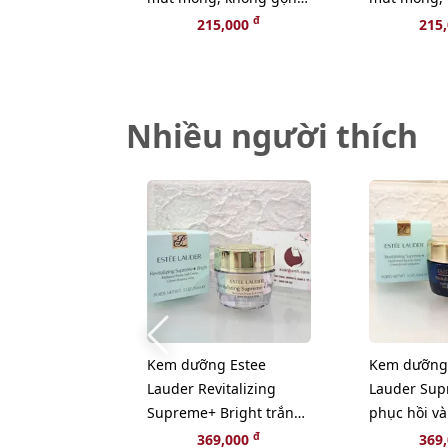
cài sau size L
cài sau size
đ
215,000
215
Nhiều người thích
Kem dưỡng Estee
Kem dưỡng
Lauder Revitalizing
Lauder Sup
Supreme+ Bright trắng
phục hồi và
sáng da toàn diện, 15ml
Collagen, 1
đ
369,000
369