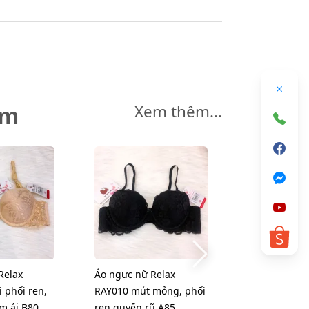
êm
Xem thêm...
Relax
Áo ngực nữ Relax
Áo ngực nữ R
 phối ren,
RAY010 mút mỏng, phối
RAY012 trơn 
m ái B80
ren quyến rũ A85
mút mỏng êm