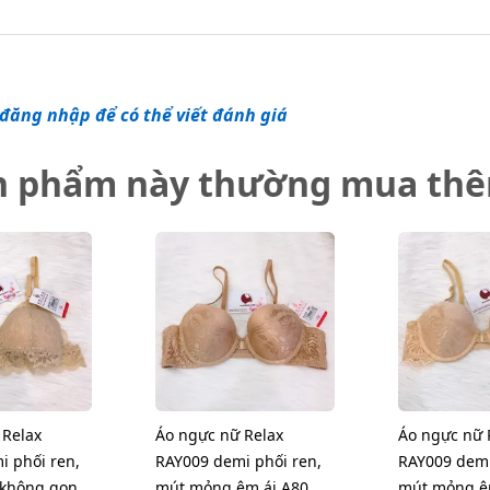
đăng nhập để có thể viết đánh giá
n phẩm này thường mua th
 Relax
Áo ngực nữ Relax
Áo ngực nữ 
i phối ren,
RAY009 demi phối ren,
RAY009 demi
không gọng,
mút mỏng êm ái A80
mút mỏng ê