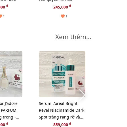
đ
đ
000
245,000
225,
1
1
Xem thêm...
-20%
r J'adore
Serum L'oreal Bright
Serum Estee
E PARFUM
Revel Niacinamide Dark
Advanced Ni
g trọng -
Spot trắng rạng rỡ và
Multi-Recove
giảm sạm nám, 30ml
lão hóa chuy
đ
đ
đ
000
859,000
2,250,000
1