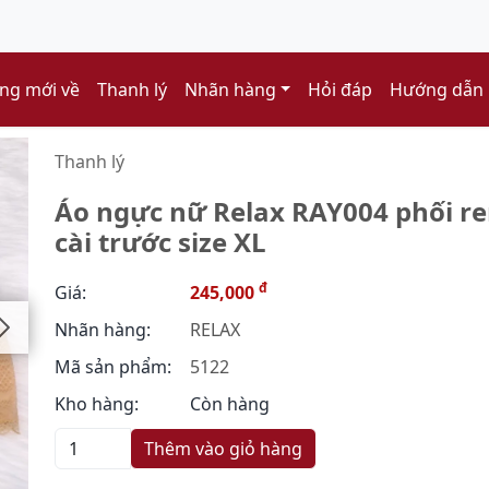
ng mới về
Thanh lý
Nhãn hàng
Hỏi đáp
Hướng dẫn
Thanh lý
Áo ngực nữ Relax RAY004 phối r
cài trước size XL
đ
Giá:
245,000
Nhãn hàng:
RELAX
Mã sản phẩm:
5122
Kho hàng:
Còn hàng
Thêm vào giỏ hàng