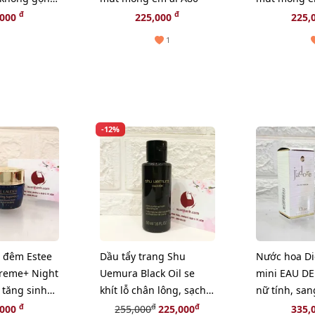
 XL
đ
đ
,000
225,000
225,
1
-12%
 đêm Estee
Dầu tẩy trang Shu
Nước hoa Dio
reme+ Night
Uemura Black Oil se
mini EAU D
 tăng sinh
khít lỗ chân lông, sạch
nữ tính, san
5ml (New)
bã nhờn - 50ml
EDP, 5ml.
đ
đ
đ
,000
255,000
225,000
335,