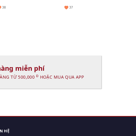
(Hot)
50ml
38
37
hàng miễn phí
Đ
ÀNG TỪ 500,000
HOẶC MUA QUA APP
ÊN HỆ