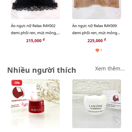
Áo ngực nữ Relax RAY002
Áo ngực nữ Relax RAY009
demi phối ren, mút mỏng,
demi phối ren, mút mỏng
không gọng, cài sau size L
êm ái A80
đ
đ
215,000
225,000
1
Nhiều người thích
Xem thêm...
-5%