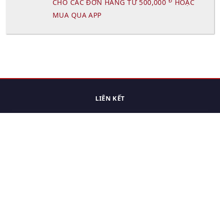
Đ
CHO CÁC ĐƠN HÀNG TỪ 500,000
HOẶC
MUA QUA APP
LIÊN KẾT
Trang chủ
Các sản phẩm đã xem.
Cách thức chuyển hàng
Chính sách đổi trả
Chính sách riêng tư
Điều khoản sử dụng
Hỏi đáp
Hướng dẫn mua hàng
Liên hệ