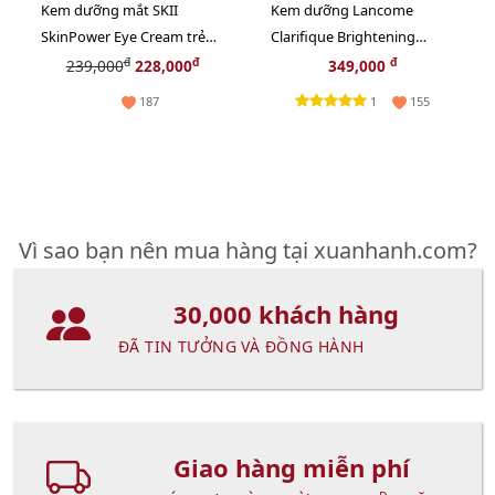
Kem dưỡng mắt SKII
Kem dưỡng Lancome
SkinPower Eye Cream trẻ
Clarifique Brightening
hóa và săn chắc da vùng
trắng sáng nâng tông, se
đ
đ
đ
239,000
228,000
349,000
mắt - 2.5g
mịn, 15ml
1
187
155
Vì sao bạn nên mua hàng tại xuanhanh.com?
30,000 khách hàng
ĐÃ TIN TƯỞNG VÀ ĐỒNG HÀNH
Giao hàng miễn phí