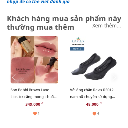
nhập để có thể viết đánh giá
Khách hàng mua sản phẩm này
thường mua thêm
Xem thêm...
Son Bobbi Brown Luxe
Vớ lòng chân Relax RS012
Lipstick căng mọng, chuẩn
nam nữ chuyên sử dụng
màu, #315 Neutral Rose
cho giày lộ chân, thấp cổ
đ
đ
349,000
48,000
hồng đất ngọt ngào
1
4