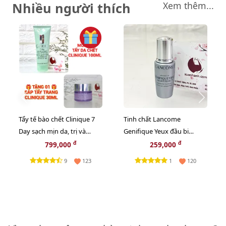
Nhiều người thích
Xem thêm...
Tẩy tế bào chết Clinique 7
Tinh chất Lancome
Day sạch mịn da, trị và
Genifique Yeux đầu bi
ngừa mụn cám, 100ml -
massage trẻ hóa vùng mắt,
đ
đ
799,000
259,000
TẶNG 1 SÁP TẨY TRANG
5ml.
9
1
123
120
CLINIQUE