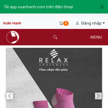
Tải app xuanhanh.com trên điện thoại
Đăng nhập
Xuân Hạnh
0
MENU