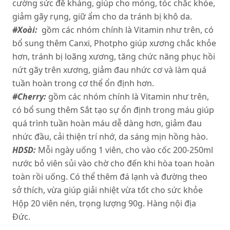
cường sức đề kháng, giúp cho móng, tóc chắc khỏe,
giảm gãy rụng, giữ ẩm cho da tránh bị khô da.
#Xoài:
gồm các nhóm chính là Vitamin như trên, có
bổ sung thêm Canxi, Photpho giúp xương chắc khỏe
hơn, tránh bị loãng xương, tăng chức năng phục hồi
nứt gãy trên xương, giảm đau nhức cơ và làm quá
tuần hoàn trong cơ thể ổn định hơn.
#Cherry:
gồm các nhóm chính là Vitamin như trên,
có bổ sung thêm Sắt tạo sự ổn định trong máu giúp
quá trình tuần hoàn máu dễ dàng hơn, giảm đau
nhức đầu, cải thiện trí nhớ, da sáng mịn hồng hào.
HDSD:
Mỗi ngày uống 1 viên, cho vào cốc 200-250ml
nước bỏ viên sủi vào chờ cho đến khi hòa toan hoàn
toàn rồi uống. Có thể thêm đá lạnh và đường theo
sở thích, vừa giúp giải nhiệt vừa tốt cho sức khỏe
Hộp 20 viên nén, trọng lượng 90g. Hàng nội địa
Đức.