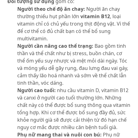
Đối tượng sử dụng
gồm có:
Người theo chế độ ăn chay:
Người ăn chay
thường thiếu hụt phần lớn
vitamin B12
, loại
vitamin chỉ có chủ yếu trong thịt động vật. Vì thế
để cơ thể có đủ chất bạn có thể bổ sung
multivitamin.
Người cần nâng cao thể trạng:
Bao gồm tinh
thần và thể chất như bị stress, buồn chán, cơ
thể ốm yếu suy nhược và mệt mỏi dài ngày. Tóc
và móng yếu dễ gãy rụng, đau lưng đau vai gáy,
cảm thấy lão hoá nhanh và sớm về thể chất lẫn
tinh thần, vóc dáng.
Người cao tuổi:
nhu cầu vitamin D, vitamin B12
và canxi ở người cao tuổi thường lớn. Những
chất này có thể được bổ sung thông qua vitamin
tổng hợp. Khi cơ thể được bổ sung đầy đủ, sức
khỏe người già sẽ được cải thiện từ đó hạn chế
nguy cơ mắc được nhiều căn bệnh tuổi già.
Phụ nữ mang thai và nuôi con bú:
Phụ nữ