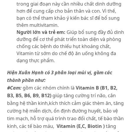
trong giai đoạn này cần nhiều chất dinh dưỡng
hơn để cung cấp cho bản thân và con. Vì thế,
bạn có thể tham khảo ý kiến bác sĩ để bổ sung
thêm multivitamin.
Người lớn và trẻ em:
Giúp bổ sung đầy đủ dinh
dưỡng để cơ thể phát triển toàn diện và phòng
chống các bệnh do thiếu hụt khoáng chất,
Vitamin từ sớm do chế độ ăn uống không đa
dạng thực phẩm.
Hiện Xuân Hạnh có 3 phân loại mùi vị, gồm các
thành phần như:
#Cam:
gồm các nhóm chính là
Vitamin B (B1, B2,
B3, B5, B6, B9, B12)
giúp tăng cường trí não, cân
bằng hệ thần kinh,kích thích cảm giác thèm ăn, tăng
cường hệ miễn dịch, ổn định đường huyết, bảo vệ
tim mạch, hỗ trợ quá trình trao đổi chất, tế bào thần
kinh, các tế bào máu,
Vitamin (E,C, Biotin )
tăng