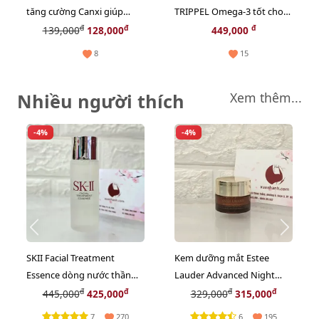
tăng cường Canxi giúp
TRIPPEL Omega-3 tốt cho
xương chắc khỏe, hàng nội
tim mạch, hệ miễn dịch và
đ
đ
đ
139,000
128,000
449,000
địa Đức - 20 viên
trí não (new)
8
15
Nhiều người thích
Xem thêm...
-4%
-4%
SKII Facial Treatment
Kem dưỡng mắt Estee
Essence dòng nước thần
Lauder Advanced Night
dành cho các chị em - 30ml
Repair Eye Gel-Creme Multi
đ
đ
đ
đ
445,000
425,000
329,000
315,000
(new)
- 5ml (New)
7
6
270
195