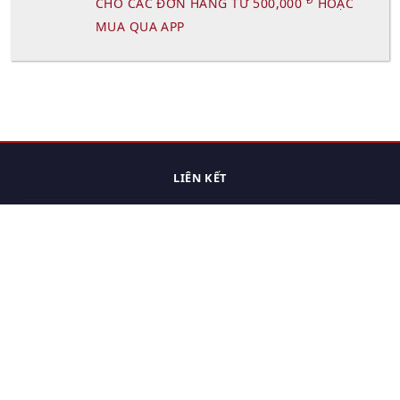
CHO CÁC ĐƠN HÀNG TỪ 500,000
HOẶC
MUA QUA APP
LIÊN KẾT
Trang chủ
Các sản phẩm đã xem.
Cách thức chuyển hàng
Chính sách đổi trả
Chính sách riêng tư
Điều khoản sử dụng
Hỏi đáp
Hướng dẫn mua hàng
Liên hệ