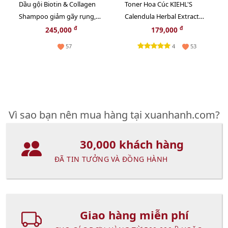
Dầu gội Biotin & Collagen
Toner Hoa Cúc KIEHL'S
Shampoo giảm gãy rụng,
Calendula Herbal Extract
mềm mượt, bồng bềnh -
cân bằng độ ẩm và sạch
đ
đ
245,000
179,000
385ml
sâu - 40ml
4
57
53
Vì sao bạn nên mua hàng tại xuanhanh.com?
30,000 khách hàng
ĐÃ TIN TƯỞNG VÀ ĐỒNG HÀNH
Giao hàng miễn phí
Đ