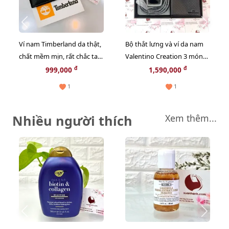
Ví nam Timberland da thật,
Bộ thắt lưng và ví da nam
chất mềm mịn, rất chắc tay
Valentino Creation 3 món
- #Đen sang trọng (New)
da thật (LIMITED)
đ
đ
999,000
1,590,000
1
1
Nhiều người thích
Xem thêm...