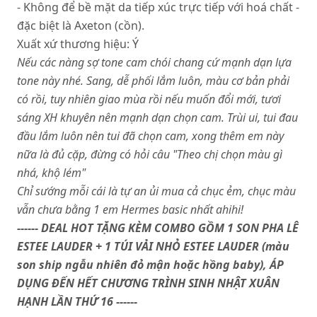
- Không để bề mặt da tiếp xúc trực tiếp với hoá chất -
đặc biệt là Axeton (cồn).
Xuất xứ thương hiệu: Ý
Nếu các nàng sợ tone cam chói chang cứ mạnh dạn lựa
tone này nhé. Sang, dễ phối lắm luôn, màu cơ bản phải
có rồi, tuy nhiên giao mùa rồi nếu muốn đổi mới, tươi
sáng XH khuyên nên mạnh dạn chọn cam. Trùi ui, tui đau
đầu lắm luôn nên tui đã chọn cam, xong thêm em này
nữa là đủ cặp, đừng có hỏi câu "Theo chị chọn màu gì
nhá, khộ lém"
Chỉ sướng mỗi cái là tự an ủi mua cả chục ẻm, chục màu
vẫn chưa bằng 1 em Hermes basic nhất ahihi!
------ DEAL HOT TẶNG KÈM COMBO GỒM 1 SON PHA LÊ
ESTEE LAUDER + 1 TÚI VẢI NHỎ ESTEE LAUDER (màu
son ship ngẫu nhiên đỏ mận hoặc hồng baby), ÁP
DỤNG ĐẾN HẾT CHƯƠNG TRÌNH SINH NHẬT XUÂN
HẠNH LẦN THỨ 16 ------