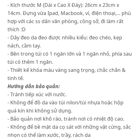
- Kích thước M (Dài x Cao X Đáy): 26cm x 23cm x
14cm. Đựng vừa Ipad, Macbook, ví, điện thoại,... phù
hợp với các ss dân văn phòng, công sở, đi làm rất
thích :D
- Dây đeo da đeo được nhiều kiểu: đeo chéo, kẹp
nách, cầm tay.
- Bên trong túi có 1 ngăn lớn và 1 ngăn nhỏ, phía sau
túi có thêm 1 ngăn.
- Thiết kế khóa màu vàng sang trọng, chắc chắn &
tinh tế.
Hướng dẫn bảo quản:
- Tránh tiếp xúc với nước.
- Không để đồ da vào túi nilon/túi nhựa hoặc hộp
quá kín khi không sử dụng.
- Bảo quản nơi khô ráo, tránh nơi có nhiệt độ cao.
- Không để bề mặt da cọ sát với những vật cứng, sắc
nhọn có thể làm xước, trầy, rách da