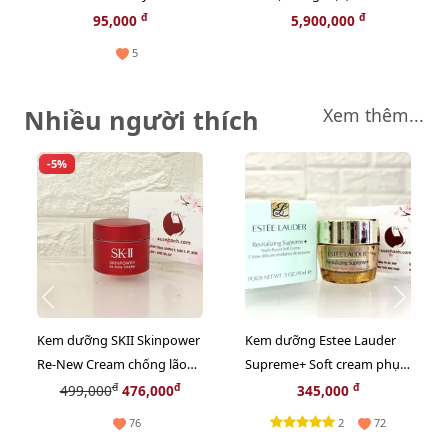
thượng
thời trang - TẶNG COMBO
đ
đ
95,000
5,900,000
QUÀ HOT
5
Nhiều người thích
Xem thêm...
-5%
Kem dưỡng SKII Skinpower
Kem dưỡng Estee Lauder
Re-New Cream chống lão
Supreme+ Soft cream phục
hóa, phục hồi nuôi dưỡng
hồi da chuyên sâu, 15ml
đ
đ
đ
499,000
476,000
345,000
da, 15g (New)
2
76
72