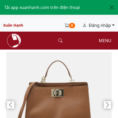
Tải app xuanhanh.com trên điện thoại
Đăng nhập
Xuân Hạnh
0
MENU