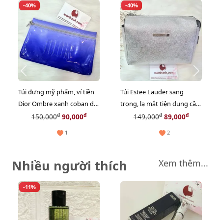
-40%
-40%
Túi đựng mỹ phẩm, ví tiền
Túi Estee Lauder sang
Dior Ombre xanh coban dịu
trọng, lạ mắt tiện dụng cầm
mát, tiện lợi
tay (20x12cm)
đ
đ
đ
đ
150,000
90,000
149,000
89,000
1
2
Nhiều người thích
Xem thêm...
-11%