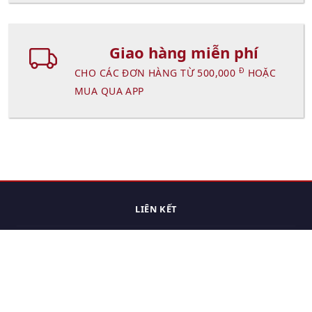
Giao hàng miễn phí
Đ
CHO CÁC ĐƠN HÀNG TỪ 500,000
HOẶC
MUA QUA APP
LIÊN KẾT
Trang chủ
Các sản phẩm đã xem.
Cách thức chuyển hàng
Chính sách đổi trả
Chính sách riêng tư