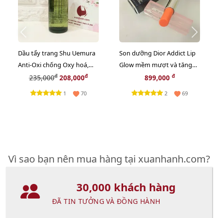
Dầu tẩy trang Shu Uemura
Son dưỡng Dior Addict Lip
Anti-Oxi chống Oxy hoá,
Glow mềm mượt và tăng
giảm xỉn màu da - 50ml
sắc môi, #004 Coral - cam tự
đ
đ
đ
235,000
208,000
899,000
nhiên (New)
1
2
70
69
Vì sao bạn nên mua hàng tại xuanhanh.com?
30,000 khách hàng
ĐÃ TIN TƯỞNG VÀ ĐỒNG HÀNH