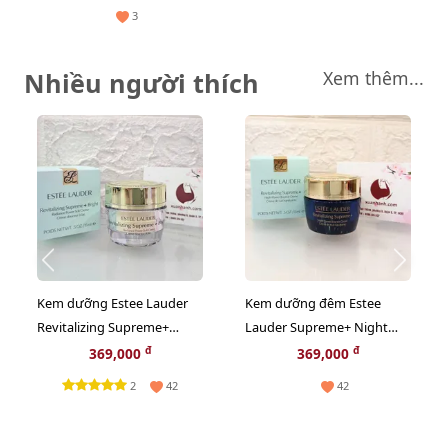
3
Nhiều người thích
Xem thêm...
Kem dưỡng Estee Lauder
Kem dưỡng đêm Estee
Revitalizing Supreme+
Lauder Supreme+ Night
Bright trắng sáng da toàn
phục hồi và tăng sinh
đ
đ
369,000
369,000
diện, 15ml
Collagen, 15ml (New)
2
42
42