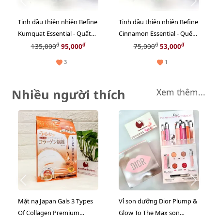
Tinh dầu thiên nhiên Befine
Tinh dầu thiên nhiên Befine
Kumquat Essential - Quất
Cinnamon Essential - Quế
(Tắc) thư giãn, giảm say xe,
khử mùi tốt, giảm sưng
đ
đ
đ
đ
135,000
95,000
75,000
53,000
thơm dịu
viêm
3
1
Nhiều người thích
Xem thêm...
Mặt nạ Japan Gals 3 Types
Vỉ son dưỡng Dior Plump &
Of Collagen Premium
Glow To The Max son