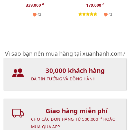
chống lão hóa, săn chắc da,
dưỡng ẩm tăng sắc cho
đ
đ
339,000
179,000
20pcs - TẶNG 1 CHAI TONER
môi 2in1
1
42
42
NGẪU NHIÊN
Vì sao bạn nên mua hàng tại xuanhanh.com?
30,000 khách hàng
ĐÃ TIN TƯỞNG VÀ ĐỒNG HÀNH
Giao hàng miễn phí
Đ
CHO CÁC ĐƠN HÀNG TỪ 500,000
HOẶC
MUA QUA APP