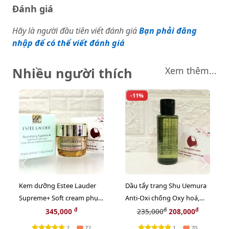
Đánh giá
Hãy là người đầu tiên viết đánh giá
Bạn phải đăng
nhập để có thể viết đánh giá
Nhiều người thích
Xem thêm...
-11%
Kem dưỡng Estee Lauder
Dầu tẩy trang Shu Uemura
Supreme+ Soft cream phục
Anti-Oxi chống Oxy hoá,
hồi da chuyên sâu, 15ml
giảm xỉn màu da - 50ml
đ
đ
đ
345,000
235,000
208,000
2
1
72
70