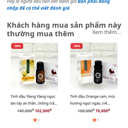
Hãy là người đầu tiên viết đánh giá
Bạn phải đăng
nhập để có thể viết đánh giá
Khách hàng mua sản phẩm này
thường mua thêm
Xem thêm...
-30%
-30%
Tinh dầu Ylang Ylang ngọc
Tinh dầu Orange cam, mùi
lan tây an thần, chống trầm
hương ngọt ngào, trẻ
cảm 10ml
trung mà tao nhã 10ml
đ
đ
đ
đ
145,000
102,000
100,000
70,000
2
7