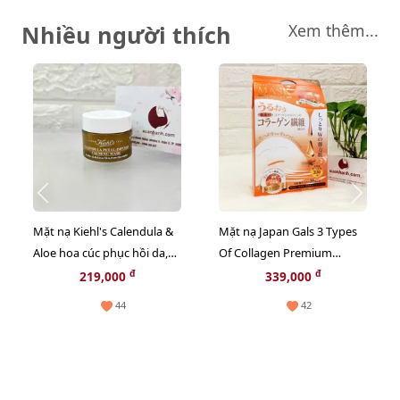
Nhiều người thích
Xem thêm...
Mặt nạ Kiehl's Calendula &
Mặt nạ Japan Gals 3 Types
Aloe hoa cúc phục hồi da,
Of Collagen Premium
thư giãn và chậm lão hóa -
chống lão hóa, săn chắc da,
đ
đ
219,000
339,000
14ml
20pcs - TẶNG 1 CHAI TONER
44
42
NGẪU NHIÊN