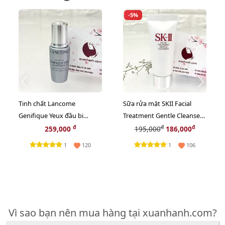
-5%
Tinh chất Lancome
Sữa rửa mặt SKII Facial
Genifique Yeux đầu bi
Treatment Gentle Cleanser
massage trẻ hóa vùng mắt,
sạch dịu nhẹ làn da - 20g.
đ
đ
đ
259,000
195,000
186,000
5ml.
1
1
120
106
Vì sao bạn nên mua hàng tại xuanhanh.com?