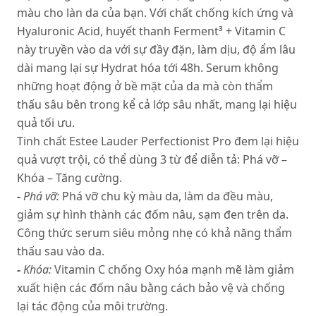
màu cho làn da của bạn. Với chất chống kích ứng và
Hyaluronic Acid, huyết thanh Ferment³ + Vitamin C
này truyền vào da với sự đầy đặn, làm dịu, độ ẩm lâu
dài mang lại sự Hydrat hóa tới 48h. Serum không
những hoạt động ở bề mặt của da mà còn thẩm
thấu sâu bên trong kể cả lớp sâu nhất, mang lại hiệu
quả tối ưu.
Tinh chất Estee Lauder Perfectionist Pro đem lại hiệu
quả vượt trội, có thể dùng 3 từ để diễn tả: Phá vỡ –
Khóa – Tăng cường.
-
Phá vỡ:
Phá vỡ chu kỳ màu da, làm da đều màu,
giảm sự hình thành các đốm nâu, sạm đen trên da.
Công thức serum siêu mỏng nhẹ có khả năng thẩm
thấu sau vào da.
-
Khóa:
Vitamin C chống Oxy hóa mạnh mẽ làm giảm
xuất hiện các đốm nâu bằng cách bảo vệ và chống
lại tác động của môi trường.