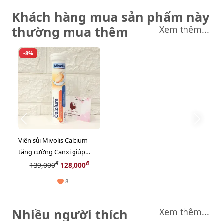
Khách hàng mua sản phẩm này
thường mua thêm
Xem thêm...
-8%
Viên sủi Mivolis Calcium
tăng cường Canxi giúp
xương chắc khỏe, hàng nội
đ
đ
139,000
128,000
địa Đức - 20 viên
8
Nhiều người thích
Xem thêm...