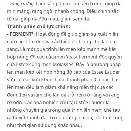
-
Tăng cường:
Làm sáng da từ sâu bên trong, giúp da
mịn màng, rạng ngời nhanh chóng. Điều chỉnh sắc
tố da, giúp da đều màu, giảm sạm da.
Thành phần chủ lực chính:
- FERMENT³:
Hoạt động để giúp giảm sự xuất hiện
của các đốm đen và cải thiện độ trong cho làn da
sáng. Là một quá trình lên men kép mạnh mẽ kết
hợp nồng độ cao của men Yeast Ferment độc quyền
của Estee cùng men Molasses. Đây là phương pháp
lên men kép kết hợp nồng độ cao của Estee Lauder
vừa cô đặc vừa khuếch đại thành phần. Cả hai chất
lên men đều làm giảm khả năng hiển thị của các
đốm đen và làm cho làn da trở nên rõ ràng và rạng
rỡ hơn. Các nhà nghiên cứu tại Estée Lauder là
những chuyên gia trong quá trình lên men, chế tạo
ra huyết thanh đặc trị cho từng loại da, lứa tuổi cũng
như thời gian sử dụng khác nhau.