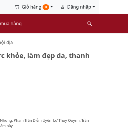
Giỏ hàng
Đăng nhập
0
 mua hàng
ội địa
ức khỏe, làm đẹp da, thanh
 Nhung, Phạm Trần Diễm Uyên, Lư Thúy Quỳnh, Trần
phẩm này