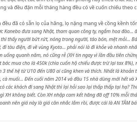
g và đều đặn mỗi tháng hàng đều có về cuốn chiếu theo cam
ăm đều đã có sẵn lọ của hãng, lọ nặng mang về cồng kềnh tố
 Kanebo đưa sang Nhật, tham quan công ty, ngắm hoa đào... ăn 
i thì thấy người bứt rứt, nóng trong người, táo bón, mệt mỏi... 
đi tàu điện, đi về vùng Kyoto... phải nói là đi khỏe và nhanh nh
n uống quanh năm, nó cũng rẻ (XH tin ngay vì lần đầu tiên chứng
 bác mua cho là 450k (chìa cuốn hộ chiếu được trừ lại tax 8%),
nh 3 thế hệ từ U10 đến U80 ai cũng khen và thích. Nhất là khoản t
, cà muối... Đến cuối năm 2014 và đầu 15 nhà dùng mới hết và X
có các khách đi sang Nhật thì lại hỏi sao lại thấp thấp tại hạ? Th
ì gì XH không biết. Còn XH nhập cam kết hãng đã off 10% mỗi thá
inh doanh nên giá này là giá cân nhắc lắm rồi, được cái là AN TÂ