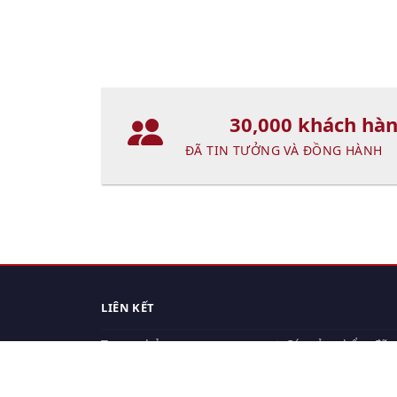
30,000 khách hà
ĐÃ TIN TƯỞNG VÀ ĐỒNG HÀNH
LIÊN KẾT
Trang chủ
Các sản phẩm đã
xem.
Cách thức chuyển hàng
Chính sách đổi trả