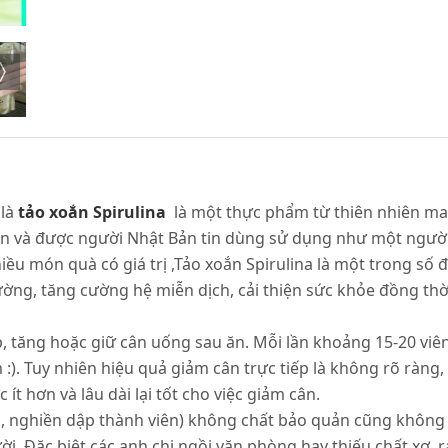
 là
tảo xoắn Spirulina
là một thực phẩm từ thiên nhiên man
 Bản và được người Nhật Bản tin dùng sử dụng như một ngư
ều món quà có giá trị ,Tảo xoắn Spirulina là một trong số 
ường, tăng cường hệ miễn dịch, cải thiện sức khỏe đồng thời 
 tăng hoặc giữ cân uống sau ăn. Mỗi lần khoảng 15-20 viên
 :). Tuy nhiên hiệu quả giảm cân trực tiếp là không rõ ràng,
ít hơn và lâu dài lại tốt cho việc giảm cân.
hô, nghiền dập thành viên) không chất bảo quản cũng không
i. Đặc biệt các anh chị ngồi văn phòng hay thiếu chất xơ, 