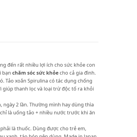
g đến rất nhiều lợi ích cho sức khỏe con
ời bạn
chăm sóc sức khỏe
cho cả gia đình.
đó. Tảo xoắn Spirulina có tác dụng chống
giúp thanh lọc và loại trừ độc tố ra khỏi
, ngày 2 lần. Thường mình hay dùng thìa
 chỉ là uống tảo + nhiều nước trước khi ăn
 phải là thuốc. Dùng được cho trẻ em,
rau xanh, táo bón nên dùng. Made in Japan.