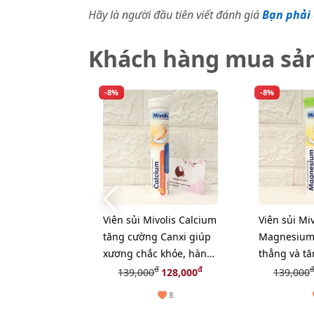
Hãy là người đầu tiên viết đánh giá
Bạn phải 
Khách hàng mua sả
-8%
-8%
Viên sủi Mivolis Calcium
Viên sủi Miv
tăng cường Canxi giúp
Magnesium
xương chắc khỏe, hàng
thẳng và t
nội địa Đức - 20 viên
lượng, hàng
đ
đ
đ
139,000
128,000
139,000
- 20 viên
8