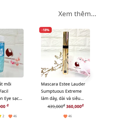
Xem thêm...
-18%
ắt môi
Mascara Estee Lauder
Mặt nạ Kiehl'
acil
Sumptuous Extreme
Calendula & 
on Eye sạch
làm dày, dài và siêu
cúc phục hồi
hẹ, 30ml
cong, fullsize
giãn và chậm
đ
đ
đ
000
439,000
360,000
219,
14ml
2
46
46