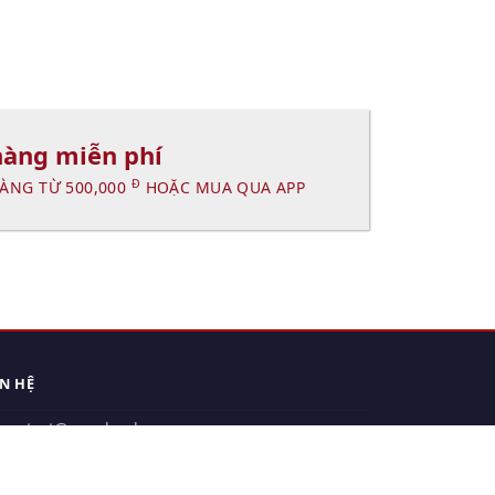
hàng miễn phí
Đ
ÀNG TỪ 500,000
HOẶC MUA QUA APP
ÊN HỆ
contact@xuanhanh.vn
914.533.910 - 0909.126.537