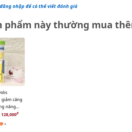
đăng nhập để có thể viết đánh giá
n phẩm này thường mua th
olis
 giảm căng
ăng năng
 nội địa Đức
đ
128,000
4