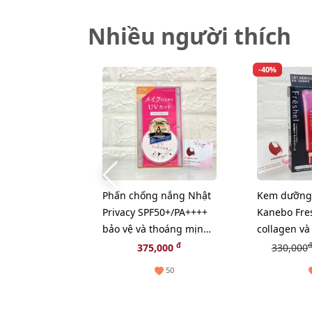
Nhiều người thích
-40%
Phấn chống nắng Nhật
Kem dưỡng
Privacy SPF50+/PA++++
Kanebo Fres
bảo vệ và thoáng mịn
collagen và
đẹp da (New)
chúa thiên 
đ
đ
375,000
330,000
50