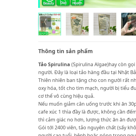
Thông tin sản phẩm
Tảo Spirulina
(Spirulina Algae)hay còn gọi
người. Đây là loại tảo hàng đầu tại Nhật
Thiên nhiên ban tặng cho con người rất nhi
oxy hóa, tốt cho tim mạch, người bị tiểu đ
cơ thể vô cùng hiệu quả.
Nếu muốn giảm cân uống trước khi ăn 30p,
cafe xúc 1 thìa đầy là được, không cần đếm
thì cảm giác no hơn, lượng thức ăn ăn được 
Gói tới 2400 viên, tảo nguyên chất (sấy k
người cao tuổi, bệnh hoặc nóng trong ngườ