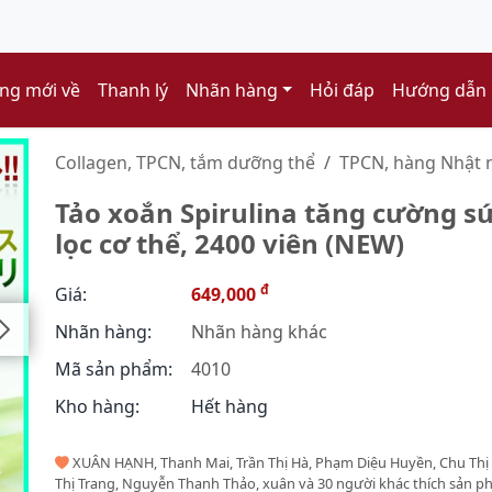
ng mới về
Thanh lý
Nhãn hàng
Hỏi đáp
Hướng dẫn
Collagen, TPCN, tắm dưỡng thể
TPCN, hàng Nhật n
Tảo xoắn Spirulina tăng cường s
lọc cơ thể, 2400 viên (NEW)
đ
Giá:
649,000
Nhãn hàng:
Nhãn hàng khác
Mã sản phẩm:
4010
Kho hàng:
Hết hàng
XUÂN HẠNH, Thanh Mai, Trần Thị Hà, Phạm Diệu Huyền, Chu Thị
Thị Trang, Nguyễn Thanh Thảo, xuân và 30 người khác thích sản 