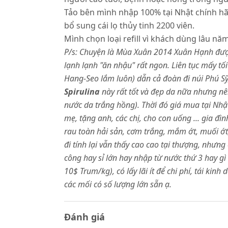
Tảo bên mình nhập 100% tại Nhật chính hãn
bổ sung cái lọ thủy tinh 2200 viên.
Mình chọn loại refill vì khách dùng lâu n
P/s: Chuyện là Mùa Xuân 2014 Xuân Hạnh được
lạnh lạnh "ăn nhậu" rất ngon. Liên tục mấy tố
Hang-Seo lắm luôn) dẫn cả đoàn đi núi Phú Sỹ, 
Spirulina
này rất tốt và đẹp da nữa nhưng nê
nước da trắng hồng). Thời đó giá mua tại Nhật
mẹ, tặng anh, các chị, cho con uống ... gia đì
rau toàn hải sản, cơm trắng, mắm ớt, muối ớt
đi tính lại vẫn thấy cao cao tại thượng, nhưng 
công hay sỉ lớn hay nhập từ nước thứ 3 hay g
10$ Trum/kg), có lấy lãi ít để chi phí, tái k
các mối có số lượng lớn sẵn ạ.
Đánh giá