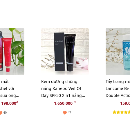
 mắt
Kem dưỡng chống
Tẩy trang m
hel với
nắng Kanebo Veil Of
Lancome Bi-F
 sữa ong
Day SPF50 2in1 nâng
Double Acti
nhiên - 25g
tông trắng hồng 60ml
sâu và dịu n
đ
đ
198,000
1,650,000
159,
49
47