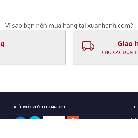
Vì sao bạn nên mua hàng tại xuanhanh.com?
ng
Giao 
CHO CÁC ĐƠN H
KẾT NỐI VỚI CHÚNG TÔI
LI
0
TẢI APP ĐIỆN THOẠI