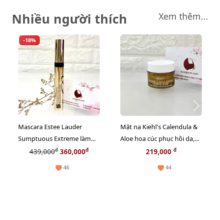
Nhiều người thích
Xem thêm...
-18%
Mascara Estee Lauder
Mặt nạ Kiehl's Calendula &
Sumptuous Extreme làm
Aloe hoa cúc phục hồi da,
dày, dài và siêu cong,
thư giãn và chậm lão hóa -
đ
đ
đ
439,000
360,000
219,000
fullsize
14ml
46
44