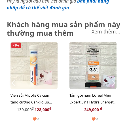
Hãy là người đầu tiên viết đánh giá
Bạn phải đăng
nhập để có thể viết đánh giá
Khách hàng mua sản phẩm này
thường mua thêm
Xem thêm...
-8%
Viên sủi Mivolis Calcium
Tắm gội nam L’oreal Men
tăng cường Canxi giúp
Expert 5in1 Hydra Energetic
xương chắc khỏe, hàng nội
kháng khuẩn, mát lạnh
đ
đ
đ
139,000
128,000
249,000
địa Đức - 20 viên
(màu trắng) - 400ml
8
8