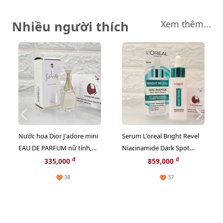
Nhiều người thích
Xem thêm...
Nước hoa Dior J'adore mini
Serum L'oreal Bright Revel
EAU DE PARFUM nữ tính,
Niacinamide Dark Spot
sang trọng - EDP, 5ml.
trắng rạng rỡ và giảm sạm
đ
đ
335,000
859,000
nám, 30ml (Hot)
38
37