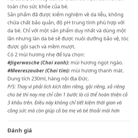
toàn cho sức khỏe của bé.
Sản phẩm đã được kiểm nghiệm về da liễu, không
chứa chất bảo quản, độ pH trung tính phù hợp với
da bé. Chỉ với một sản phẩm duy nhất và dùng một
lần nhưng làn da bé sẽ được nuôi dưỡng bảo vệ, tóc
được gội sạch và mềm mượt.
Có 2 mùi hương nhẹ để lựa chọn:
#Jigerwasche (Chai xanh):
mùi hương ngọt ngào.
#Meereszauber (Chai tím):
mùi hương thanh mát.
Dung tích 230ml, hàng nội địa Đức.
P/S: Thay vì phải lích kích tắm riêng, gội riêng, xả riêng
cho bé thì nay mẹ chỉ cần 1 bước là có thể hoàn thiện cả
3 khâu trên. Điều này không chỉ tiết kiệm thời gian và
công sức mà còn giúp cả ba mẹ và bé thoải mái hơn
Đánh giá