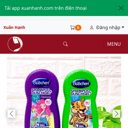
Tải app xuanhanh.com trên điện thoại
Đăng nhập
Xuân Hạnh
0
MENU