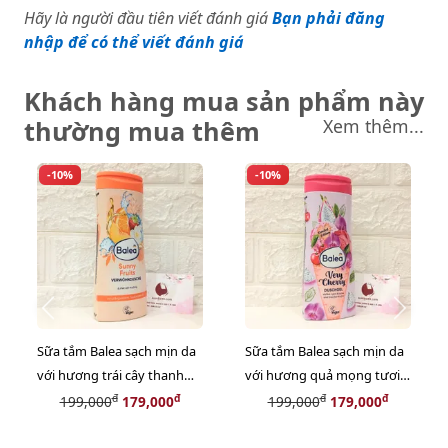
Hãy là người đầu tiên viết đánh giá
Bạn phải đăng
nhập để có thể viết đánh giá
Khách hàng mua sản phẩm này
thường mua thêm
Xem thêm...
-10%
-10%
Sữa tắm Balea sạch mịn da
Sữa tắm Balea sạch mịn da
với hương trái cây thanh
với hương quả mọng tươi
mát, dịu ngọt, #Sunny
mới, thanh ngọt, #Very
đ
đ
đ
đ
199,000
179,000
199,000
179,000
Fruits - 300ml (HOT)
Cherry - 300ml (HOT)