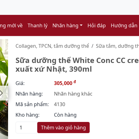
ng mới về
Thanh lý
Nhãn hàng
Hỏi đáp
Hướng dẫn
Collagen, TPCN, tắm dưỡng thể
Sữa tắm, dưỡng th
Sữa dưỡng thể White Conc CC cre
xuất xứ Nhật, 390ml
đ
Giá:
305,000
Nhãn hàng:
Nhãn hàng khác
Mã sản phẩm:
4130
Kho hàng:
Còn hàng
Thêm vào giỏ hàng