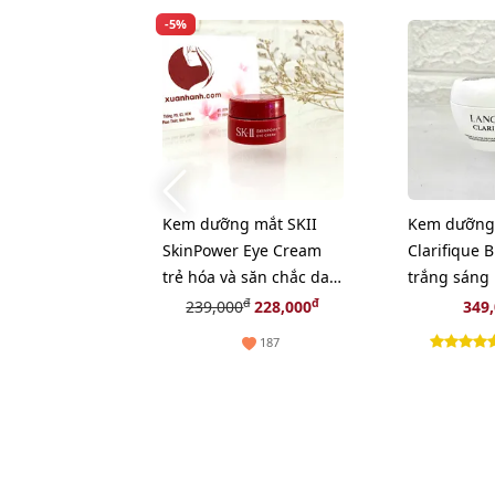
-5%
Kem dưỡng mắt SKII
Kem dưỡng
SkinPower Eye Cream
Clarifique 
trẻ hóa và săn chắc da
trắng sáng
vùng mắt - 2.5g
se mịn, 15m
đ
đ
239,000
228,000
349
187