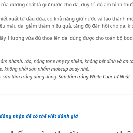
của dưỡng chất là giữ nước cho da, duy trì độ ẩm bình thườ
hiết xuất từ dầu dừa, có khả năng giữ nước và tạo thành m
u màu da, giảm thâm hiệu quả, tăng độ đàn hồi cho da, kích
 lấy 1 lượng vừa đủ thoa lên da, dùng được cho toàn bộ bo
thấm nhanh, ráo, nâng tone nhẹ tự nhiên, không bết dính và an t
ne, không phải sản phẩm makeup body nhé.
ắm sữa tắm trắng dùng dòng:
Sữa tắm trắng White Conc từ Nhật.
đăng nhập để có thể viết đánh giá