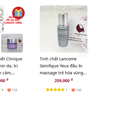
-5%
hết Clinique
Tinh chất Lancome
Sữa rửa mặt S
ịn da, trị
Genifique Yeux đầu bi
Treatment Ge
n cám,
massage trẻ hóa vùng
Cleanser sạc
G 1 SÁP TẨY
mắt, 5ml.
làn da - 20g.
đ
đ
đ
000
259,000
195,000
1
IQUE
9
1
123
120