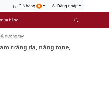
Giỏ hàng
Đăng nhập
0
 mua hàng
ể, dưỡng tay
am trắng da, nâng tone,