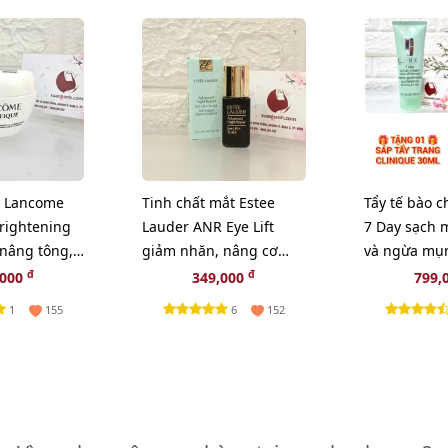
 Lancome
Tinh chất mắt Estee
Tẩy tế bào c
Brightening
Lauder ANR Eye Lift
7 Day sạch m
 nâng tông,
giảm nhăn, nâng cơ
và ngừa mụ
l
mắt chuyên sâu, 5ml
100ml - TẶN
đ
đ
,000
349,000
799,
(New)
TRANG CLIN
1
6
155
152