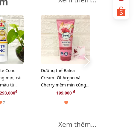
êm
te Conc
Dưỡng thể Balea
ng mịn, cải
Cream- Öl Argan và
 màu từ
Cherry mềm mịn cùng
hương thơm dịu nhẹ,
đ
đ
293,000
199,000
200ml (NEW)
7
1
Xem thêm...