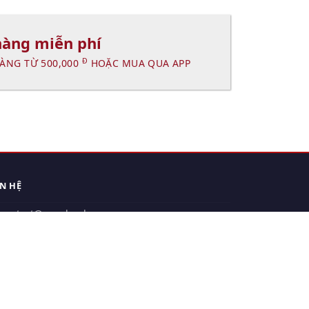
hàng miễn phí
Đ
ÀNG TỪ 500,000
HOẶC MUA QUA APP
ÊN HỆ
contact@xuanhanh.vn
914.533.910 - 0909.126.537