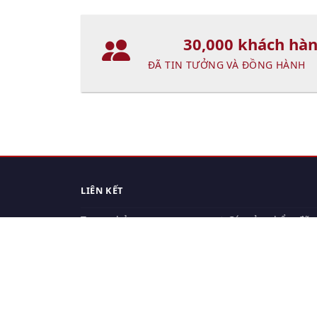
30,000 khách hà
ĐÃ TIN TƯỞNG VÀ ĐỒNG HÀNH
LIÊN KẾT
Trang chủ
Các sản phẩm đã
xem.
Cách thức chuyển hàng
Chính sách đổi trả
Chính sách riêng tư
Điều khoản sử dụng