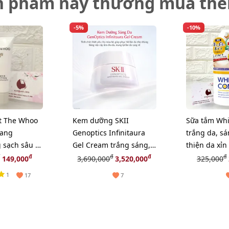
n phẩm này thường mua th
-5%
-10%
t The Whoo
Kem dưỡng SKII
Sữa tắm Whi
yang
Genoptics Infinitaura
trắng da, sá
 sạch sâu và
Gel Cream trắng sáng,
thiện da xỉn
a, 40ml
căng mọng da, 50g
Nhật, 360ml
đ
đ
đ
đ
149,000
3,690,000
3,520,000
325,000
(New)
1
17
7