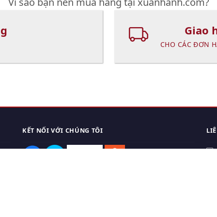
Vì sao bạn nên mua hàng tại xuanhanh.com?
ng
Giao 
CHO CÁC ĐƠN H
KẾT NỐI VỚI CHÚNG TÔI
LI
0
TẢI APP ĐIỆN THOẠI