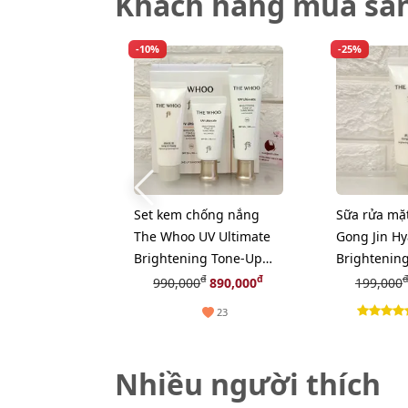
Khách hàng mua sả
-10%
-25%
Set kem chống nắng
Sữa rửa mặ
The Whoo UV Ultimate
Gong Jin H
Brightening Tone-Up
Brightening
bảo vệ và nâng tone
tươi sáng d
đ
đ
đ
990,000
890,000
199,000
sáng da (Limted)
23
Nhiều người thích