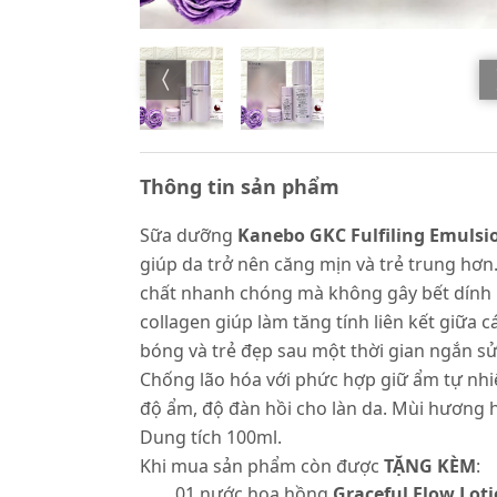
Thông tin sản phẩm
Sữa dưỡng
Kanebo GKC Fulfiling Emulsi
giúp da trở nên căng mịn và trẻ trung hơn
chất nhanh chóng mà không gây bết dính ha
collagen giúp làm tăng tính liên kết giữa
bóng và trẻ đẹp sau một thời gian ngắn s
Chống lão hóa với phức hợp giữ ẩm tự nhiê
độ ẩm, độ đàn hồi cho làn da. Mùi hương 
Dung tích 100ml.
Khi mua sản phẩm còn được
TẶNG KÈM
:
01 nước hoa hồng
Graceful Flow Lot