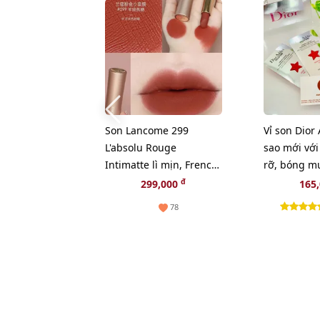
Son Lancome 299
Vỉ son Dior
L'absolu Rouge
sao mới với
Intimatte lì mịn, French
rỡ, bóng m
Cashmere cam đỏ gạch
24h
đ
299,000
165
78