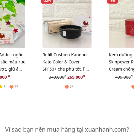
-22%
-5%
 Addict ngôi
Refill Cushion Kanebo
Kem dưỡng 
 sắc màu rực
Kate Color & Cover
Skinpower 
ượt, giữ ẩm
SPF50+ che phủ tốt, lì
Cream chống
mịn, #05 sáng tự nhiên.
phục hồi nu
đ
đ
đ
đ
,000
340,000
265,000
499,000
da, 15g (Ne
3
77
76
Vì sao bạn nên mua hàng tại xuanhanh.com?