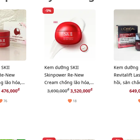
-5%
SKII
Kem dưỡng SKII
Kem dưỡng L
Re-New
Skinpower Re-New
Revitalift L
g lão hóa,
Cream chống lão hóa,
hồi, săn chắ
uôi dưỡng
phục hồi nuôi dưỡng
mọng da, 5
đ
đ
đ
476,000
3,690,000
3,520,000
649,
w)
da, 80g (New)
76
18