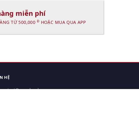
hàng miễn phí
Đ
ÀNG TỪ 500,000
HOẶC MUA QUA APP
ÊN HỆ
contact@xuanhanh.vn
914.533.910 - 0909.126.537