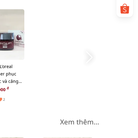
'oreal
aser phục
c và căng
0ml
đ
000
2
Xem thêm...