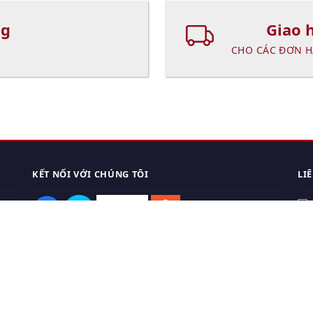
ng
Giao 
CHO CÁC ĐƠN H
KẾT NỐI VỚI CHÚNG TÔI
LI
0
TẢI APP ĐIỆN THOẠI