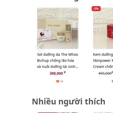
-5%
Set dưỡng da The Whoo
Kem dưỡng 
Bichup chống lão hóa
Skinpower 
và nuôi dưỡng tái sinh
Cream chốn
làn da, 3sp mini (HOT)
phục hồi n
đ
đ
390,000
499,000
da, 15g (Ne
19
Nhiều người thích