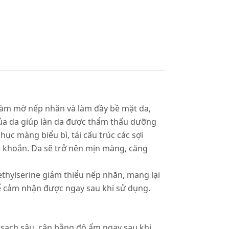
, làm mờ nếp nhăn và làm đầy bề mặt da,
 của da giúp làn da được thẩm thấu dưỡng
ục màng biểu bì, tái cấu trúc các sợi
ỏe khoắn. Da sẽ trở nên mịn màng, căng
ethylserine giảm thiểu nếp nhăn, mang lại
hể cảm nhận được ngay sau khi sử dụng.
 sạch sâu, cân bằng độ ẩm ngay sau khi