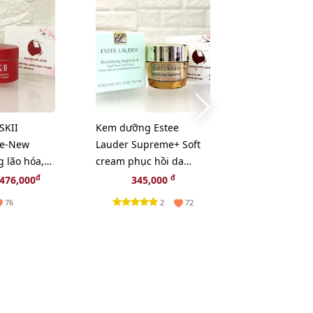
-11%
SKII
Kem dưỡng Estee
Dầu tẩy tran
Re-New
Lauder Supreme+ Soft
Uemura Anti
 lão hóa,
cream phục hồi da
Oxy hoá, giả
ôi dưỡng
chuyên sâu, 15ml
da - 50ml
đ
đ
đ
476,000
345,000
235,000
2
w)
2
76
72