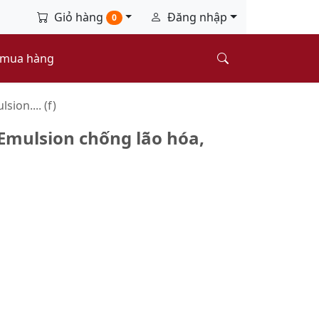
Giỏ hàng
Đăng nhập
0
 mua hàng
ion.... (f)
Emulsion chống lão hóa,