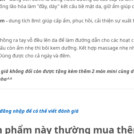
g lão hóa làm "đầy, dày" kết cấu bề mặt da, giữ ẩm giúp d
am -
dung tích 8ml: giúp cấp ẩm, phục hồi, cải thiện sự xuất
hồng ra tay vỗ đều lên da để làm đường dẫn cho các hoạt c
thấu còn ẩm nhẹ thì bôi kem dưỡng. Kết hợp massage nhẹ n
Dùng được cho cả ngày và đêm.
với giá không đổi còn được tặng kèm thêm 2 món mini cùng 
 nha^^
đăng nhập để có thể viết đánh giá
n phẩm này thường mua th