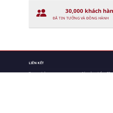
30,000 khách hà
ĐÃ TIN TƯỞNG VÀ ĐỒNG HÀNH
LIÊN KẾT
Trang chủ
Các sản phẩm đã
xem.
Cách thức chuyển hàng
Chính sách đổi trả
Chính sách riêng tư
Điều khoản sử dụng
Hỏi đáp