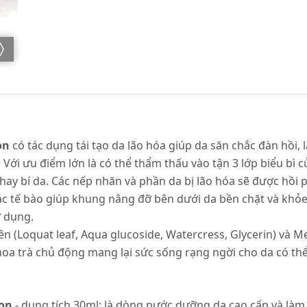
on
có tác dụng tái tạo da lão hóa giúp da săn chắc đàn hồi
. Với ưu điểm lớn là có thể thẩm thấu vào tận 3 lớp biểu bì
y bí da. Các nếp nhăn và phần da bị lão hóa sẽ được hồi ph
 các tế bào giúp khung nâng đỡ bên dưới da bền chặt và kh
ử dụng.
n (Loquat leaf, Aqua glucoside, Watercress, Glycerin) và M
hoa trà chủ động mang lại sức sống rạng ngời cho da có t
ion
- dung tích 30ml: là dòng nước dưỡng da cao cấp và làm