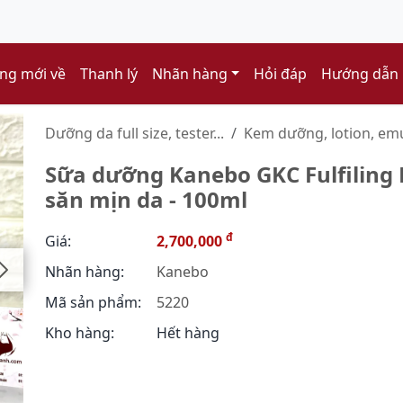
ng mới về
Thanh lý
Nhãn hàng
Hỏi đáp
Hướng dẫn
Dưỡng da full size, tester...
Kem dưỡng, lotion, emuls
Sữa dưỡng Kanebo GKC Fulfiling 
săn mịn da - 100ml
đ
Giá:
2,700,000
Nhãn hàng:
Kanebo
Mã sản phẩm:
5220
Kho hàng:
Hết hàng