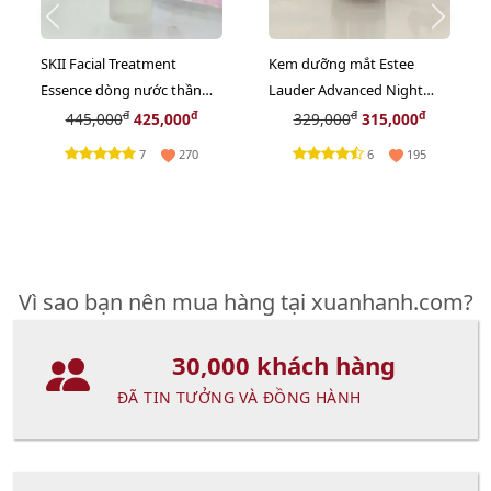
SKII Facial Treatment
Kem dưỡng mắt Estee
Essence dòng nước thần
Lauder Advanced Night
dành cho các chị em - 30ml
Repair Eye Gel-Creme Multi
đ
đ
đ
đ
445,000
425,000
329,000
315,000
(new)
- 5ml (New)
7
6
270
195
Vì sao bạn nên mua hàng tại xuanhanh.com?
30,000 khách hàng
ĐÃ TIN TƯỞNG VÀ ĐỒNG HÀNH