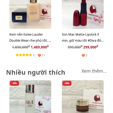
Kem nền Estee Lauder
Son Mac Matte Lipstick lì
Double Wear che phủ tốt, lì
mịn, giữ màu tốt #Diva đỏ
mịn, #1W1 trắng sáng, 30ml
rượu vang sang trọng,
đ
đ
đ
đ
1,650,000
1,489,000
399,000
299,000
cuốn hút.
3
11
2
Nhiều người thích
Xem thêm...
-4%
-4%