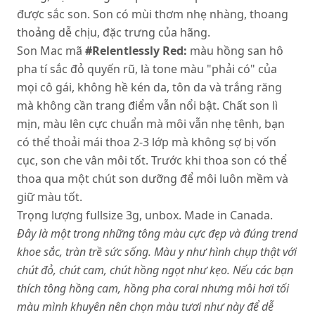
được sắc son. Son có mùi thơm nhẹ nhàng, thoang
thoảng dễ chịu, đặc trưng của hãng.
Son Mac mã
#Relentlessly Red:
màu hồng san hô
pha tí sắc đỏ quyến rũ, là tone màu "phải có" của
mọi cô gái, không hề kén da, tôn da và trắng răng
mà không cần trang điểm vẫn nổi bật. Chất son lì
mịn, màu lên cực chuẩn mà môi vẫn nhẹ tênh, bạn
có thể thoải mái thoa 2-3 lớp mà không sợ bị vốn
cục, son che vân môi tốt. Trước khi thoa son có thể
thoa qua một chút son dưỡng để môi luôn mềm và
giữ màu tốt.
Trọng lượng fullsize 3g, unbox. Made in Canada.
Đây là một trong những tông màu cực đẹp và đúng trend
khoe sắc, tràn trề sức sống. Màu y như hình chụp thật với
chút đỏ, chút cam, chút hồng ngọt như kẹo. Nếu các bạn
thích tông hồng cam, hồng pha coral nhưng môi hơi tối
màu mình khuyên nên chọn màu tươi như này để dễ