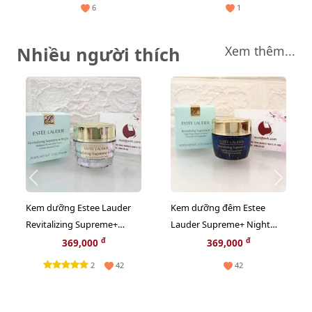
thượng
hồng đất ngọt ngào
6
1
Nhiều người thích
Xem thêm...
Kem dưỡng Estee Lauder
Kem dưỡng đêm Estee
Revitalizing Supreme+
Lauder Supreme+ Night
Bright trắng sáng da toàn
phục hồi và tăng sinh
đ
đ
369,000
369,000
diện, 15ml
Collagen, 15ml (New)
2
42
42