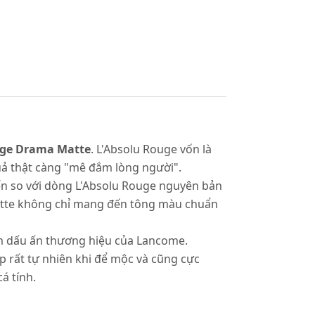
uge Drama Matte
. L'Absolu Rouge vốn là
ả thật càng "mê đắm lòng người".
ến so với dòng L'Absolu Rouge nguyên bản
Matte không chỉ mang đến tông màu chuẩn
m dấu ấn thương hiệu của Lancome.
p rất tự nhiên khi để mộc và cũng cực
á tính.