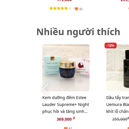
1
42
Nhiều người thích
-12%
Kem dưỡng đêm Estee
Dầu tẩy tra
Lauder Supreme+ Night
Uemura Blac
phục hồi và tăng sinh
khít lỗ chân
Collagen, 15ml (New)
bã nhờn - 
đ
đ
369,000
255,000
42