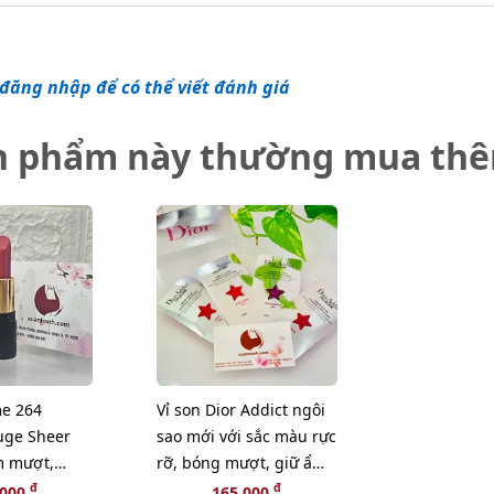
đăng nhập để có thể viết đánh giá
n phẩm này thường mua th
e 264
Vỉ son Dior Addict ngôi
uge Sheer
sao mới với sắc màu rực
 mượt,
rỡ, bóng mượt, giữ ẩm
c xinh, mini
24h
đ
đ
,000
165,000