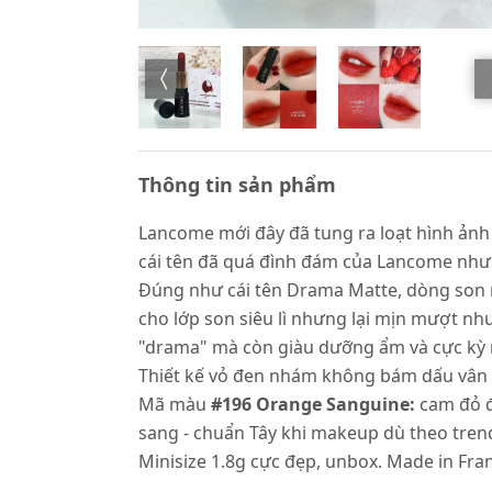
Thông tin sản phẩm
Lancome mới đây đã tung ra loạt hình ản
cái tên đã quá đình đám của Lancome như
Đúng như cái tên Drama Matte, dòng son n
cho lớp son siêu lì nhưng lại mịn mượt n
"drama" mà còn giàu dưỡng ẩm và cực kỳ
Thiết kế vỏ đen nhám không bám dấu vân 
Mã màu
#196 Orange Sanguine:
cam đỏ đ
sang - chuẩn Tây khi makeup dù theo tren
Minisize 1.8g cực đẹp, unbox. Made in Fra