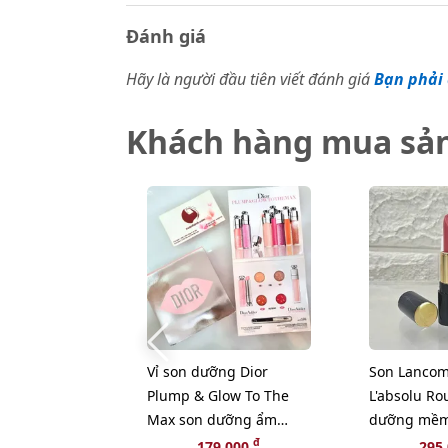
Đánh giá
Hãy là người đầu tiên viết đánh giá
Bạn phải 
Khách hàng mua sả
Vỉ son dưỡng Dior
Son Lancom
Plump & Glow To The
L'absolu Ro
Max son dưỡng ẩm
dưỡng mềm
tăng sắc cho môi 2in1
hồng đất cự
đ
179,000
295