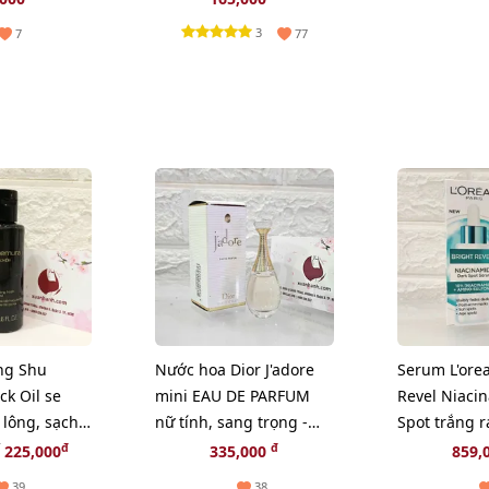
3
7
77
ng Shu
Nước hoa Dior J'adore
Serum L'orea
k Oil se
mini EAU DE PARFUM
Revel Niaci
 lông, sạch
nữ tính, sang trọng -
Spot trắng r
50ml
EDP, 5ml.
giảm sạm n
đ
đ
225,000
335,000
859,
(Hot)
39
38