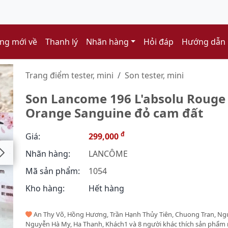
ng mới về
Thanh lý
Nhãn hàng
Hỏi đáp
Hướng dẫn
Trang điểm tester, mini
Son tester, mini
Son Lancome 196 L'absolu Rouge 
Orange Sanguine đỏ cam đất
đ
Giá:
299,000
Nhãn hàng:
LANCÔME
Mã sản phẩm:
1054
Kho hàng:
Hết hàng
An Thy Võ, Hồng Hương, Trần Hạnh Thủy Tiên, Chuong Tran, Ng
Nguyễn Hà My, Ha Thanh, Khách1 và 8 người khác thích sản phẩm