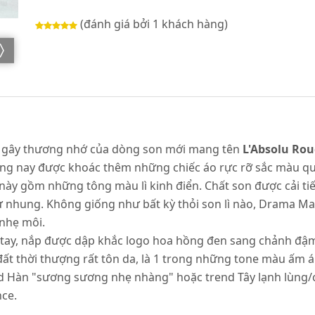
(đánh giá bởi 1 khách hàng)
h gây thương nhớ của dòng son mới mang tên
L'Absolu Ro
ng nay được khoác thêm những chiếc áo rực rỡ sắc màu qu
ày gồm những tông màu lì kinh điển. Chất son được cải ti
hư nhung. Không giống như bất kỳ thỏi son lì nào, Drama 
 nhẹ môi.
tay, nắp được dập khắc logo hoa hồng đen sang chảnh đậ
ất thời thượng rất tôn da, là 1 trong những tone màu ấm á
d Hàn "sương sương nhẹ nhàng" hoặc trend Tây lạnh lùng/c
nce.