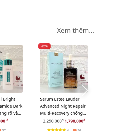
Xem thêm...
-20%
l Bright
Serum Estee Lauder
Cọ Coastal Sc
namide Dark
Advanced Night Repair
Flat Top Buff
ạng rỡ và
Multi-Recovery chống
phấn hoặc xo
ám, 30ml
lão hóa chuyên sâu,
chất.
đ
đ
đ
000
2,250,000
1,790,000
225,
50ml
4
37
36