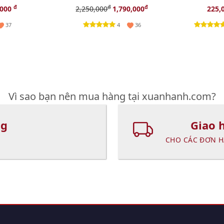
ám, 30ml
lão hóa chuyên sâu,
chất.
đ
đ
đ
,000
2,250,000
1,790,000
225,
50ml
4
37
36
Vì sao bạn nên mua hàng tại xuanhanh.com?
ng
Giao 
CHO CÁC ĐƠN H