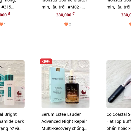
 #315
mịn, lâu trôi, #M02 -
mịn, lâu trô
se hồng đất
Cam san hô (New)
Cam gạch (
đ
đ
,000
330,000
330,
1
2
-20%
al Bright
Serum Estee Lauder
Cọ Coastal S
inamide Dark
Advanced Night Repair
Flat Top Buf
rạng rỡ và
Multi-Recovery chống
phấn hoặc x