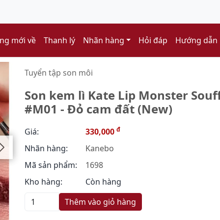
ng mới về
Thanh lý
Nhãn hàng
Hỏi đáp
Hướng dẫn
Tuyển tập son môi
Son kem lì Kate Lip Monster Souffl
#M01 - Đỏ cam đất (New)
đ
Giá:
330,000
Nhãn hàng:
Kanebo
Mã sản phẩm:
1698
Kho hàng:
Còn hàng
Thêm vào giỏ hàng