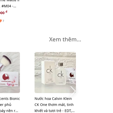
i, #M04 -
New)
đ
000
7
Xem thêm...
cents Bionic
Nước hoa Calvin Klein
Toner Lanco
fer phủ
CK One thơm mát, tinh
Confort sạch 
oáy nền rất
khiết và tươi trẻ - EDT,
mới và mềm 