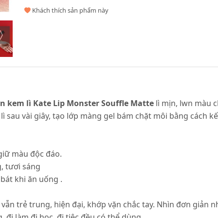
Khách thích sản phẩm này
n kem lì Kate Lip Monster Souffle Matte
lì mịn, lwn màu 
ì sau vài giây, tạo lớp màng gel bám chặt môi bằng cách k
 giữ màu độc đáo.
g, tươi sáng
bát khi ăn uống .
vẫn trẻ trung, hiện đại, khớp vặn chắc tay. Nhìn đơn giản 
đi làm đi học, đi tiệc đều có thể dùng.