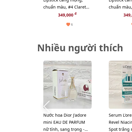
chuẩn màu, #4 Claret
chuẩn màu,
đỏ đất thời thượng
Neutral Ro
đ
349,000
349
ngọt ngào
6
Nhiều người thích
Nước hoa Dior J'adore
Serum L'ore
mini EAU DE PARFUM
Revel Niac
nữ tính, sang trọng -
Spot trắng 