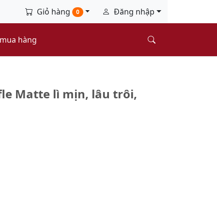
Giỏ hàng
Đăng nhập
0
 mua hàng
e Matte lì mịn, lâu trôi,