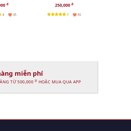
15ml (Fullbox)
làn da, 50ml
đ
đ
000
250,000
179,
4
1
35
35
hàng miễn phí
Đ
ÀNG TỪ 500,000
HOẶC MUA QUA APP