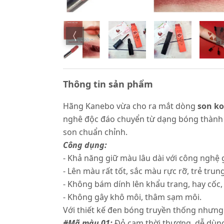
Thông tin sản phẩm
Hãng Kanebo vừa cho ra mắt dòng
son ko
nghê độc đáo chuyển từ dạng bóng thành l
son chuẩn chỉnh.
Công dụng:
- Khả năng giữ màu lâu dài với công nghệ
- Lên màu rất tốt, sắc màu rực rỡ, trẻ trun
- Không bám dính lên khẩu trang, hay cốc, 
- Không gây khô môi, thâm sạm môi.
Với thiết kế đen bóng truyền thống nhưng 
#Mã màu 01:
Đỏ cam thời thượng, dễ dùng, 