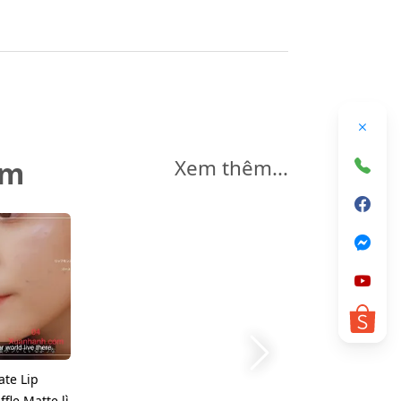
êm
Xem thêm...
ate Lip
fle Matte lì