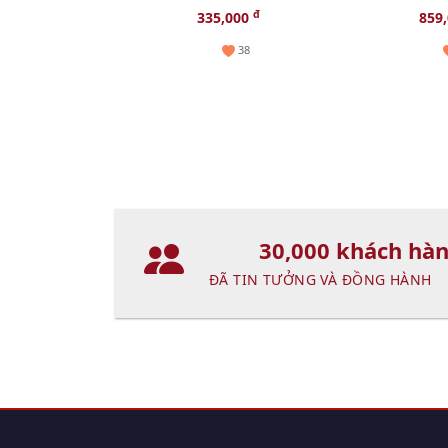
EDP, 5ml.
giảm sạm n
đ
335,000
859
(Hot)
38
30,000 khách hà
ĐÃ TIN TƯỞNG VÀ ĐỒNG HÀNH