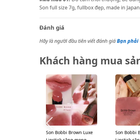
Son full size 7g, fullbox đẹp, made in Japan
Đánh giá
Hãy là người đầu tiên viết đánh giá
Bạn phải 
Khách hàng mua sả
Son Bobbi Brown Luxe
Son Bobbi 
Lipstick căng mọng,
Lipstick că