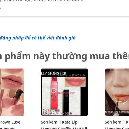
.
đăng nhập để có thể viết đánh giá
n phẩm này thường mua th
Brown Luxe
Son kem lì Kate Lip
Son kem lì K
ng mọng,
Monster Souffle Matte lì
Monster Souf