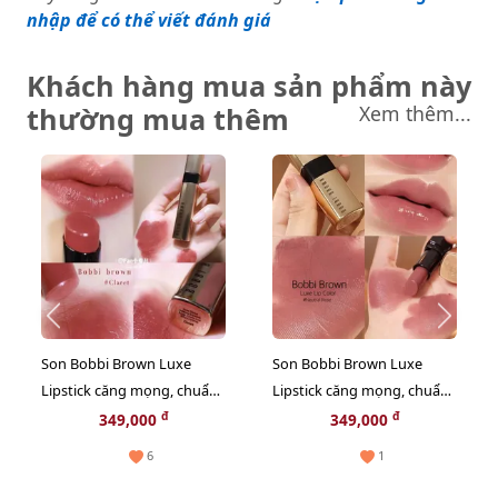
nhập để có thể viết đánh giá
Khách hàng mua sản phẩm này
thường mua thêm
Xem thêm...
Son Bobbi Brown Luxe
Son Bobbi Brown Luxe
Lipstick căng mọng, chuẩn
Lipstick căng mọng, chuẩn
màu, #4 Claret đỏ đất thời
màu, #315 Neutral Rose
đ
đ
349,000
349,000
thượng
hồng đất ngọt ngào
6
1