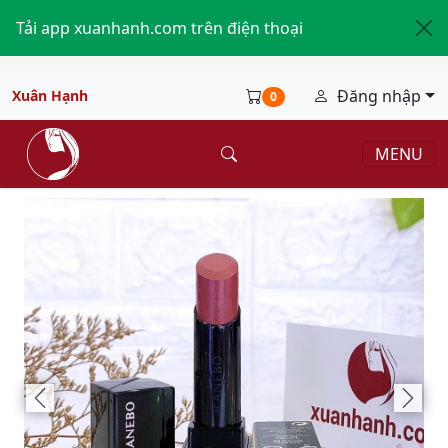
Tải app xuanhanh.com trên điện thoại
Đăng nhập
Xuân Hạnh
0
MENU