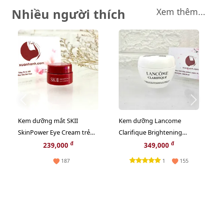
Nhiều người thích
Xem thêm...
Kem dưỡng mắt SKII
Kem dưỡng Lancome
SkinPower Eye Cream trẻ
Clarifique Brightening
hóa và săn chắc da vùng
trắng sáng nâng tông, se
đ
đ
239,000
349,000
mắt - 2.5g
mịn, 15ml
1
187
155