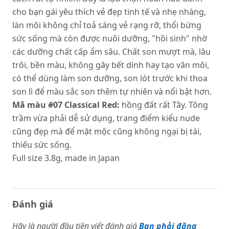
cho bạn gái yêu thích vẻ đẹp tinh tế và nhẹ nhàng,
làn môi không chỉ toả sáng vẻ rạng rỡ, thổi bừng
sức sống mà còn được nuôi dưỡng, "hồi sinh" nhờ
các dưỡng chất cấp ẩm sâu. Chất son mượt mà, lâu
trôi, bền màu, không gây bết dính hay tạo vân môi,
có thể dùng làm son dưỡng, son lót trước khi thoa
son lì để màu sắc son thêm tự nhiên và nổi bật hơn.
Mã màu #07 Classical Red:
hồng đất rất Tây. Tông
trầm vừa phải dễ sử dụng, trang điểm kiểu nude
cũng đẹp mà để mặt mộc cũng không ngại bị tái,
thiếu sức sống.
Full size 3.8g, made in Japan
Đánh giá
Hãy là người đầu tiên viết đánh giá
Bạn phải đăng