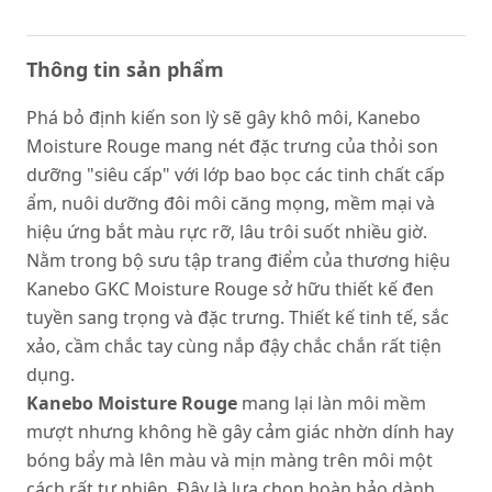
Thông tin sản phẩm
Phá bỏ định kiến son lỳ sẽ gây khô môi, Kanebo
Moisture Rouge mang nét đặc trưng của thỏi son
dưỡng "siêu cấp" với lớp bao bọc các tinh chất cấp
ẩm, nuôi dưỡng đôi môi căng mọng, mềm mại và
hiệu ứng bắt màu rực rỡ, lâu trôi suốt nhiều giờ.
Nằm trong bộ sưu tập trang điểm của thương hiệu
Kanebo GKC Moisture Rouge sở hữu thiết kế đen
tuyền sang trọng và đặc trưng. Thiết kế tinh tế, sắc
xảo, cầm chắc tay cùng nắp đậy chắc chắn rất tiện
dụng.
Kanebo Moisture Rouge
mang lại làn môi mềm
mượt nhưng không hề gây cảm giác nhờn dính hay
bóng bẩy mà lên màu và mịn màng trên môi một
cách rất tự nhiên. Đây là lựa chọn hoàn hảo dành