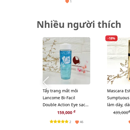
1
Nhiều người thích
-18%
Tẩy trang mắt môi
Mascara Es
Lancome Bi-Facil
Sumptuous
Double Action Eye sạch
làm dày, dài
sâu và dịu nhẹ, 30ml
cong, fullsi
đ
đ
159,000
439,000
2
46