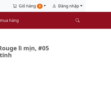
Giỏ hàng
Đăng nhập
0
 mua hàng
ouge lì mịn, #05
tính