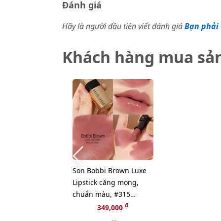
Đánh giá
Hãy là người đầu tiên viết đánh giá
Bạn phải 
Khách hàng mua sả
Son Bobbi Brown Luxe
Lipstick căng mọng,
chuẩn màu, #315
Neutral Rose hồng đất
đ
349,000
ngọt ngào