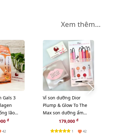
Xem thêm...
n Gals 3
Vỉ son dưỡng Dior
Kem dưỡng E
llagen
Plump & Glow To The
Lauder Revita
ống lão
Max son dưỡng ẩm
Supreme+ Br
c da, 20pcs
tăng sắc cho môi 2in1
sáng da toàn
đ
đ
000
179,000
369,
HAI TONER
1
42
42
N