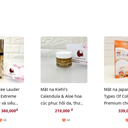
tee Lauder
Mặt nạ Kiehl's
Mặt nạ Japa
 Extreme
Calendula & Aloe hoa
Types Of Co
 và siêu
cúc phục hồi da, thư
Premium ch
ze
giãn và chậm lão hóa -
hóa, săn chắ
đ
đ
360,000
219,000
339,
14ml
- TẶNG 1 C
46
44
NGẪU NHIÊ