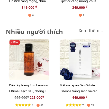
Lipstick căng mọng, chuẩn
Lipstick căng mọng, chuẩn
màu, #4 Claret đỏ đất thời
màu, #315 Neutral Rose
đ
đ
349,000
349,000
thượng
hồng đất ngọt ngào
6
1
Nhiều người thích
Xem thêm...
-12%
Dầu tẩy trang Shu Uemura
Mặt nạ Japan Gals White
Ultime8 sạch sâu, chống lão
Essence trắng sáng và căng
hóa cao cấp nhất - 50ml
mọng da - 30pcs
đ
đ
đ
255,000
225,000
449,000
4
7
82
78