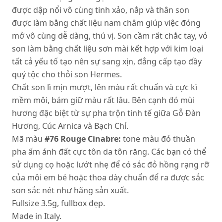
được dập nổi vô cùng tinh xảo, nắp và thân son
được làm bằng chất liệu nam châm giúp việc đóng
mở vô cùng dễ dàng, thú vị. Son cầm rất chắc tay, vỏ
son làm bằng chất liệu sơn mài kết hợp với kim loại
tất cả yếu tố tạo nên sự sang xịn, đẳng cấp tạo đầy
quý tộc cho thỏi son Hermes.
Chất son lì mịn mượt, lên màu rất chuẩn và cực kì
mềm môi, bám giữ màu rất lâu. Bên cạnh đó mùi
hương đặc biệt từ sự pha trộn tinh tế giữa Gỗ Đàn
Hương, Cúc Arnica và Bạch Chỉ.
Mã màu
#76 Rouge Cinabre:
tone màu đỏ thuần
pha ấm ánh đất cực tôn da tôn răng. Các bạn có thể
sử dụng cọ hoặc lướt nhẹ để có sắc đỏ hồng rạng rỡ
của môi em bé hoặc thoa dày chuẩn để ra được sắc
son sắc nét như hãng sản xuất.
Fullsize 3.5g, fullbox đẹp.
Made in Italy.